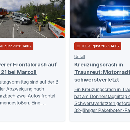
. August 2026 14:07
notes
07
. August 2026 14:02
Unfall
erer Frontalcrash auf
Kreuzungscrash in
 21 bei Marzoll
Traunreut: Motorrad
schwerstverletzt
itagvormittag sind auf der B
der Abzweigung nach
Ein Kreuzungscrash in Tra
zbach zwei Autos frontal
hat am Donnerstagmittag 
mengestoßen. Eine …
Schwerstverletzten geforde
32-jähriger Paketboten-Fa