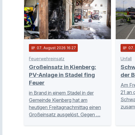
notes
07
. August 2026 16:27
notes
07
Feuerwehreinsatz
Unfall
Großeinsatz in Kienberg:
Schw
PV-Anlage in Stadel fing
der B
Feuer
Am Fre
21 an 
in Brand in einem Stadel in der
Schwar
Gemeinde Kienberg hat am
zusam
heutigen Freitagnachmittag einen
Großeinsatz ausgelöst. Gegen …