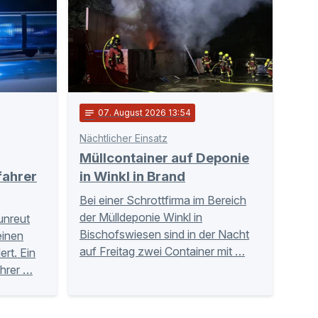
notes
07
. August 2026 13:54
Nächtlicher Einsatz
Müllcontainer auf Deponie
fahrer
in Winkl in Brand
Bei einer Schrottfirma im Bereich
der Mülldeponie Winkl in
unreut
Bischofswiesen sind in der Nacht
einen
auf Freitag zwei Container mit …
rt. Ein
hrer …