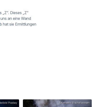
s „Z“. Dieses „Z“
i uns an eine Wand
lb hat sie Ermittlungen
olbild Pixabay
Feuerwehr Bischofswiesen