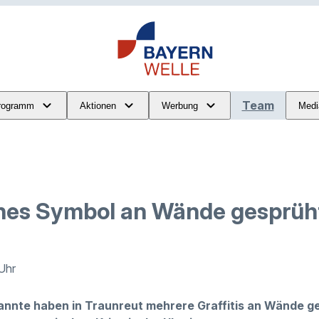
Team
rogramm
Aktionen
Werbung
Medi
nes Symbol an Wände gesprüh
 Uhr
annte haben in Traunreut mehrere Graffitis an Wände g