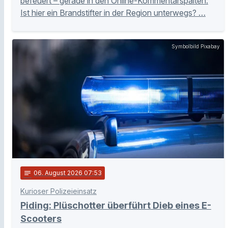
befeuert – gerade in den Online-Kommentarspalten:
Ist hier ein Brandstifter in der Region unterwegs? …
Symbolbild Pixabay
notes
06
. August 2026 07:53
Kurioser Polizeieinsatz
Piding: Plüschotter überführt Dieb eines E-
Scooters