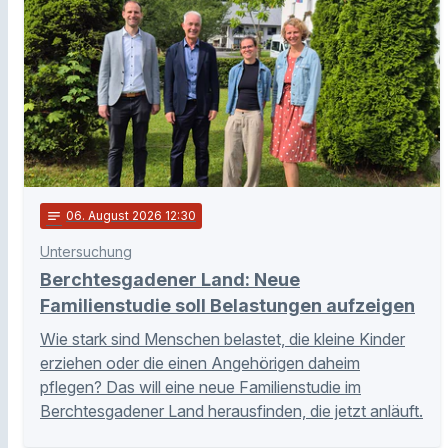
notes
06
. August 2026 12:30
Untersuchung
Berchtesgadener Land: Neue
Familienstudie soll Belastungen aufzeigen
Wie stark sind Menschen belastet, die kleine Kinder
erziehen oder die einen Angehörigen daheim
pflegen? Das will eine neue Familienstudie im
Berchtesgadener Land herausfinden, die jetzt anläuft.