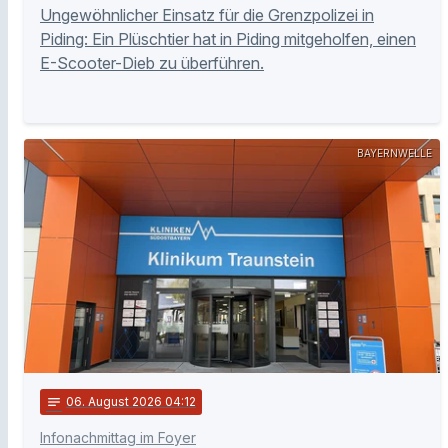
Ungewöhnlicher Einsatz für die Grenzpolizei in
Piding: Ein Plüschtier hat in Piding mitgeholfen, einen
E-Scooter-Dieb zu überführen.
BAYERNWELLE
notes
06
. August 2026 04:12
Infonachmittag im Foyer