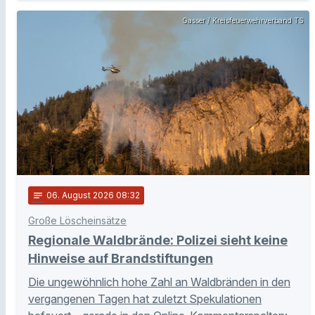
Gasser / Kreisfeuerwehrverband TS
notes
06
. August 2026 08:32
Große Löscheinsätze
Regionale Waldbrände: Polizei sieht keine
Hinweise auf Brandstiftungen
Die ungewöhnlich hohe Zahl an Waldbränden in den
vergangenen Tagen hat zuletzt Spekulationen