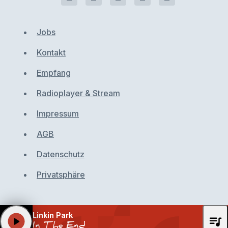
Jobs
Kontakt
Empfang
Radioplayer & Stream
Impressum
AGB
Datenschutz
Privatsphäre
Linkin Park
queue_music
play_arrow
In The End