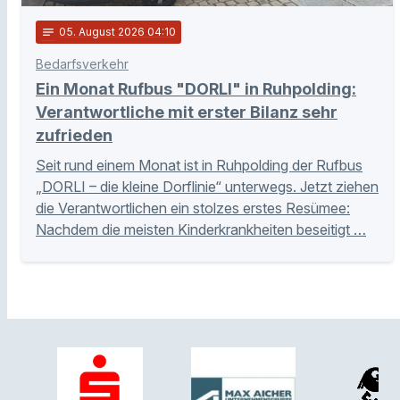
notes
05
. August 2026 04:10
Bedarfsverkehr
Ein Monat Rufbus "DORLI" in Ruhpolding:
Verantwortliche mit erster Bilanz sehr
zufrieden
Seit rund einem Monat ist in Ruhpolding der Rufbus
„DORLI – die kleine Dorflinie“ unterwegs. Jetzt ziehen
die Verantwortlichen ein stolzes erstes Resümee:
Nachdem die meisten Kinderkrankheiten beseitigt …