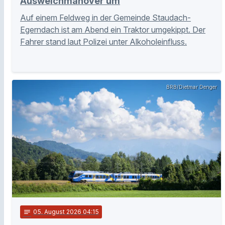
Ausweichmanöver um
Auf einem Feldweg in der Gemeinde Staudach-
Egerndach ist am Abend ein Traktor umgekippt. Der
Fahrer stand laut Polizei unter Alkoholeinfluss.
BRB/Dietmar Denger
notes
05
. August 2026 04:15