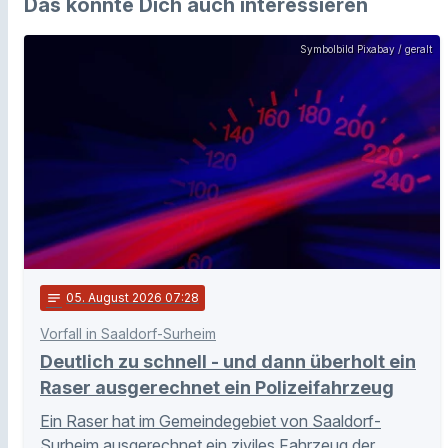
Das könnte Dich auch interessieren
Symbolbild Pixabay / geralt
notes
05
. August 2026 07:28
Vorfall in Saaldorf-Surheim
Deutlich zu schnell - und dann überholt ein
Raser ausgerechnet ein Polizeifahrzeug
Ein Raser hat im Gemeindegebiet von Saaldorf-
Surheim ausgerechnet ein ziviles Fahrzeug der