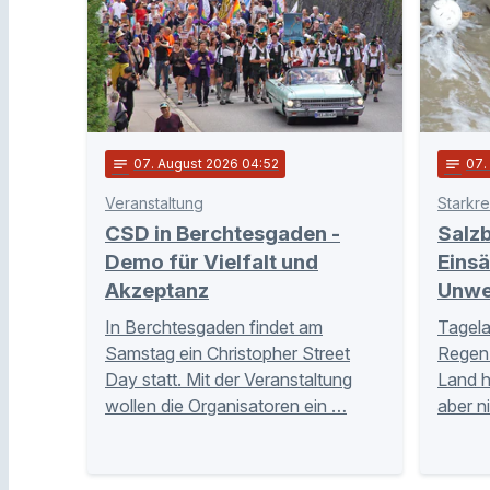
notes
07
. August 2026 04:52
notes
07
Veranstaltung
Starkr
CSD in Berchtesgaden -
Salzb
Demo für Vielfalt und
Eins
Akzeptanz
Unwe
In Berchtesgaden findet am
Tagela
Samstag ein Christopher Street
Regen 
Day statt. Mit der Veranstaltung
Land 
wollen die Organisatoren ein …
aber n