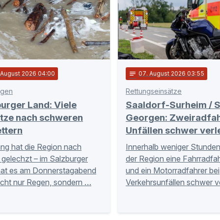
. August 2026 04:00
notes
07
. August 2026 03:55
egen
Rettungseinsätze
urger Land: Viele
Saaldorf-Surheim / S
ätze nach schweren
Georgen: Zweiradfah
ttern
Unfällen schwer verl
ng hat die Region nach
Innerhalb weniger Stunden 
gelechzt – im Salzburger
der Region eine Fahrradfah
hat es am Donnerstagabend
und ein Motorradfahrer bei
icht nur Regen, sondern …
Verkehrsunfällen schwer v