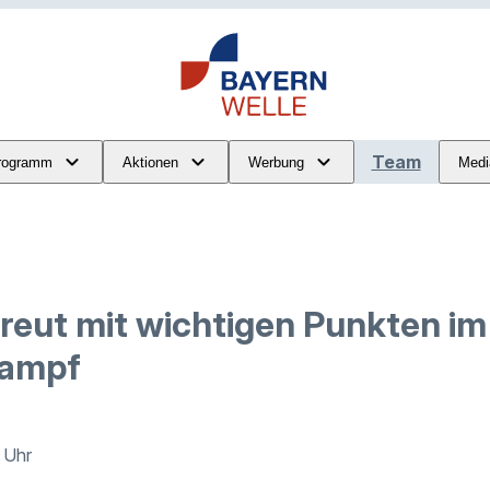
Team
rogramm
Aktionen
Werbung
Medi
reut mit wichtigen Punkten im
kampf
1 Uhr