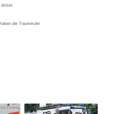
 dickes
haben die Traunreuter
News / M.Benje
Maximilian Maier