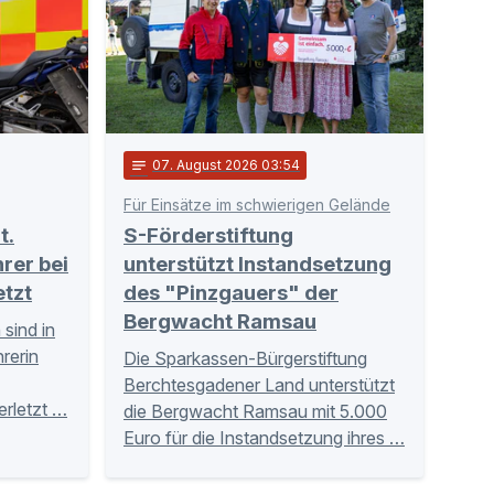
notes
07
. August 2026 03:54
Für Einsätze im schwierigen Gelände
t.
S-Förderstiftung
rer bei
unterstützt Instandsetzung
etzt
des "Pinzgauers" der
Bergwacht Ramsau
sind in
rerin
Die Sparkassen-Bürgerstiftung
Berchtesgadener Land unterstützt
erletzt …
die Bergwacht Ramsau mit 5.000
Euro für die Instandsetzung ihres …