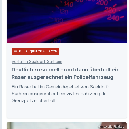
notes
05
. August 2026 07:28
Vorfall in Saaldorf-Surheim
Deutlich zu schnell - und dann überholt ein
Raser ausgerechnet ein Polizeifahrzeug
Ein Raser hat im Gemeindegebiet von Saaldorf-
Surheim ausgerechnet ein ziviles Fahrzeug der
Grenzpolizei überholt.
Symbolbild Pixabay