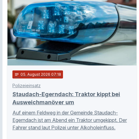
notes
05
. August 2026 07:18
Polizeieinsatz
Staudach-Egerndach: Traktor kippt bei
Ausweichmanöver um
Auf einem Feldweg in der Gemeinde Staudach-
Egerndach ist am Abend ein Traktor umgekippt. Der
Fahrer stand laut Polizei unter Alkoholeinfluss.