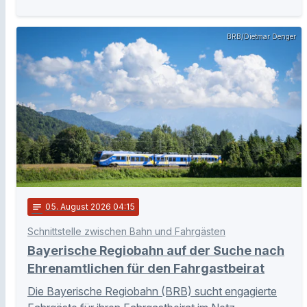
BRB/Dietmar Denger
notes
05
. August 2026 04:15
Schnittstelle zwischen Bahn und Fahrgästen
Bayerische Regiobahn auf der Suche nach
Ehrenamtlichen für den Fahrgastbeirat
Die Bayerische Regiobahn (BRB) sucht engagierte