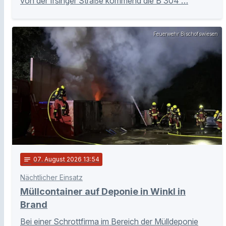
von der Irsinger Straße kommend die B 304 …
Feuerwehr Bischofswiesen
notes
07
. August 2026 13:54
Nächtlicher Einsatz
Müllcontainer auf Deponie in Winkl in
Brand
Bei einer Schrottfirma im Bereich der Mülldeponie