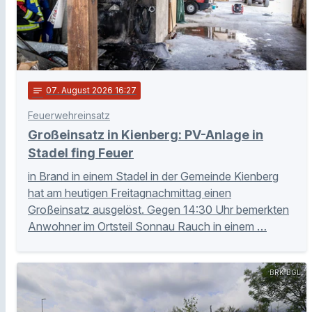
notes
07
. August 2026 16:27
Feuerwehreinsatz
Großeinsatz in Kienberg: PV-Anlage in
Stadel fing Feuer
in Brand in einem Stadel in der Gemeinde Kienberg
hat am heutigen Freitagnachmittag einen
Großeinsatz ausgelöst. Gegen 14:30 Uhr bemerkten
Anwohner im Ortsteil Sonnau Rauch in einem …
BRK BGL