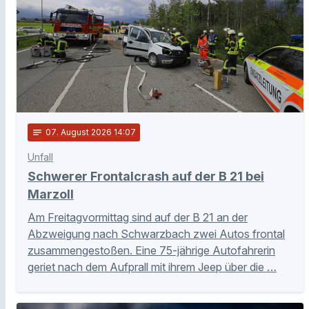
notes
07
. August 2026 14:07
Unfall
Schwerer Frontalcrash auf der B 21 bei
Marzoll
Am Freitagvormittag sind auf der B 21 an der
Abzweigung nach Schwarzbach zwei Autos frontal
zusammengestoßen. Eine 75-jährige Autofahrerin
geriet nach dem Aufprall mit ihrem Jeep über die …