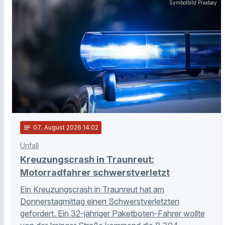
Symbolbild Pixabay
notes
07
. August 2026 14:02
Unfall
Kreuzungscrash in Traunreut:
Motorradfahrer schwerstverletzt
Ein Kreuzungscrash in Traunreut hat am
Donnerstagmittag einen Schwerstverletzten
gefordert. Ein 32-jähriger Paketboten-Fahrer wollte