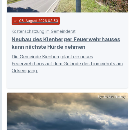
notes
06
. August 2026 03:53
Kostenschätzung im Gemeinderat
Neubau des Kienberger Feuerwehrhauses
kann nächste Hürde nehmen
Die Gemeinde Kienberg plant ein neues
Feuerwehrhaus auf dem Gelände des Linmairhofs am
Ortseingang.
Symbolbild Pixabay