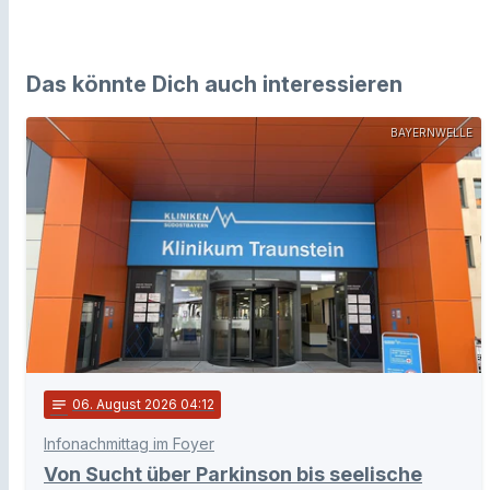
Das könnte Dich auch interessieren
BAYERNWELLE
notes
06
. August 2026 04:12
Infonachmittag im Foyer
Von Sucht über Parkinson bis seelische