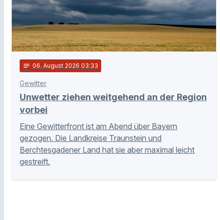
notes
06
. August 2026 03:33
Gewitter
Unwetter ziehen weitgehend an der Region
vorbei
Eine Gewitterfront ist am Abend über Bayern
gezogen. Die Landkreise Traunstein und
Berchtesgadener Land hat sie aber maximal leicht
gestreift.