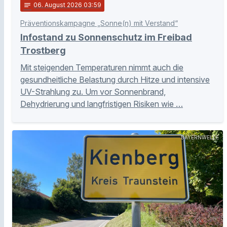
notes
06
. August 2026 03:59
Präventionskampagne „Sonne(n) mit Verstand“
Infostand zu Sonnenschutz im Freibad
Trostberg
Mit steigenden Temperaturen nimmt auch die
gesundheitliche Belastung durch Hitze und intensive
UV-Strahlung zu. Um vor Sonnenbrand,
Dehydrierung und langfristigen Risiken wie …
BAYERNWELLE