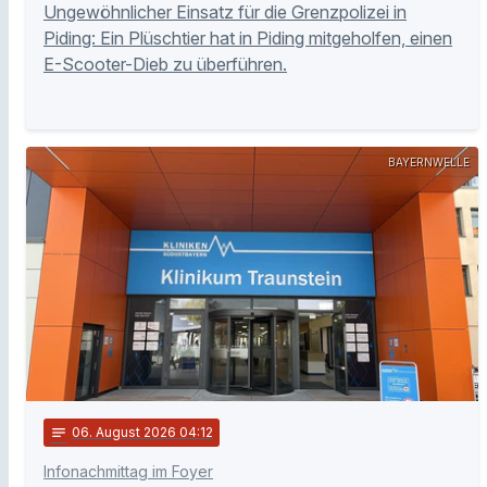
Ungewöhnlicher Einsatz für die Grenzpolizei in
Piding: Ein Plüschtier hat in Piding mitgeholfen, einen
E-Scooter-Dieb zu überführen.
BAYERNWELLE
notes
06
. August 2026 04:12
Infonachmittag im Foyer