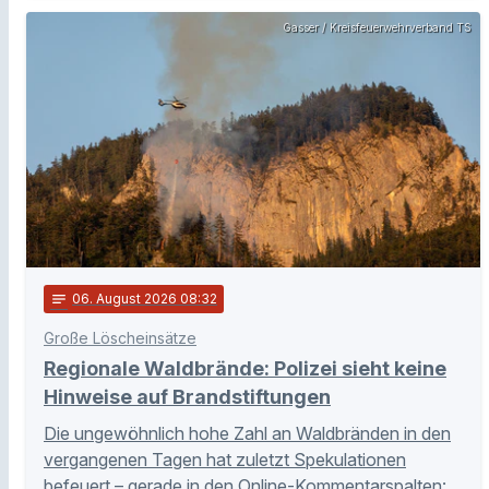
Gasser / Kreisfeuerwehrverband TS
notes
06
. August 2026 08:32
Große Löscheinsätze
Regionale Waldbrände: Polizei sieht keine
Hinweise auf Brandstiftungen
Die ungewöhnlich hohe Zahl an Waldbränden in den
vergangenen Tagen hat zuletzt Spekulationen
befeuert – gerade in den Online-Kommentarspalten: