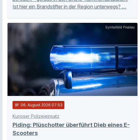
Ist hier ein Brandstifter in der Region unterwegs? …
Symbolbild Pixabay
notes
06
. August 2026 07:53
Kurioser Polizeieinsatz
Piding: Plüschotter überführt Dieb eines E-
Scooters