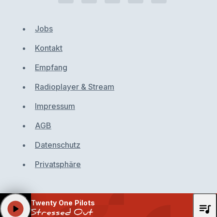
Jobs
Kontakt
Empfang
Radioplayer & Stream
Impressum
AGB
Datenschutz
Privatsphäre
Twenty One Pilots
queue_music
play_arrow
Stressed Out