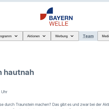
Team
rogramm
Aktionen
Werbung
Medi
n hautnah
2 Uhr
se durch Traunstein machen? Das gibt es und zwar bei der Akt