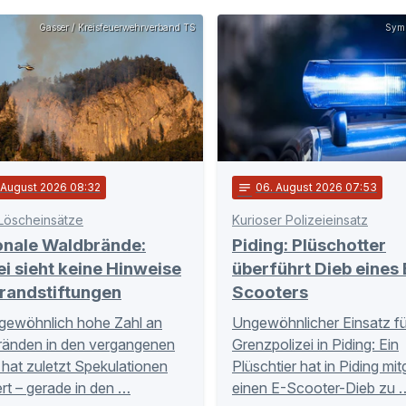
Gasser / Kreisfeuerwehrverband TS
Symb
. August 2026 08:32
notes
06
. August 2026 07:53
Löscheinsätze
Kurioser Polizeieinsatz
onale Waldbrände:
Piding: Plüschotter
ei sieht keine Hinweise
überführt Dieb eines 
randstiftungen
Scooters
gewöhnlich hohe Zahl an
Ungewöhnlicher Einsatz fü
ränden in den vergangenen
Grenzpolizei in Piding: Ein
hat zuletzt Spekulationen
Plüschtier hat in Piding mi
rt – gerade in den …
einen E-Scooter-Dieb zu 