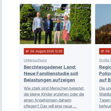
Augustinum gemeinnützige GmbH
notes
06
. August 2026 12:30
notes
06
Untersuchung
Große 
Berchtesgadener Land:
Regi
Neue Familienstudie soll
Poliz
Belastungen aufzeigen
auf B
Wie stark sind Menschen belastet,
Die un
die kleine Kinder erziehen oder die
Waldb
einen Angehörigen daheim
Tagen 
pflegen? Das will eine neue …
befeue