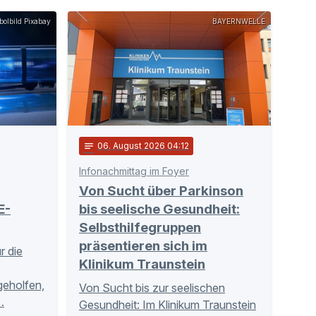
olbild Pixabay
BAYERNWELLE
notes
06
. August 2026 04:12
Infonachmittag im Foyer
Von Sucht über Parkinson
E-
bis seelische Gesundheit:
Selbsthilfegruppen
präsentieren sich im
r die
Klinikum Traunstein
tgeholfen,
Von Sucht bis zur seelischen
…
Gesundheit: Im Klinikum Traunstein