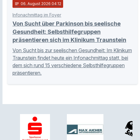
notes
06
. August 2026 04:12
Infonachmittag im Foyer
Von Sucht über Parkinson bis seelische
Gesundheit: Selbsthilfegruppen
präsentieren sich im Klinikum Traunstein
Von Sucht bis zur seelischen Gesundheit: Im Klinikum
Traunstein findet heute ein Infonachmittag statt, bei
dem sich rund 15 verschiedene Selbsthilfegruppen
präsentieren.