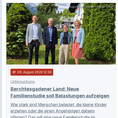
Augustinum gemeinnützige GmbH
notes
06
. August 2026 12:30
Untersuchung
Berchtesgadener Land: Neue
Familienstudie soll Belastungen aufzeigen
Wie stark sind Menschen belastet, die kleine Kinder
erziehen oder die einen Angehörigen daheim
pflegen? Das will eine neue Familienstudie im