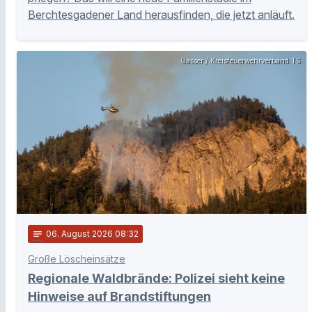
Berchtesgadener Land herausfinden, die jetzt anläuft.
Gasser / Kreisfeuerwehrverband TS
notes
06
. August 2026 08:32
Große Löscheinsätze
Regionale Waldbrände: Polizei sieht keine
Hinweise auf Brandstiftungen