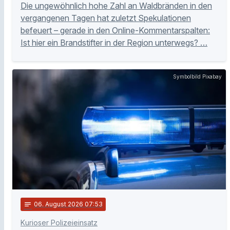
Die ungewöhnlich hohe Zahl an Waldbränden in den
vergangenen Tagen hat zuletzt Spekulationen
befeuert – gerade in den Online-Kommentarspalten:
Ist hier ein Brandstifter in der Region unterwegs? …
Symbolbild Pixabay
notes
06
. August 2026 07:53
Kurioser Polizeieinsatz