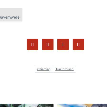
Bayernwelle
Chieming
Traktorbrand