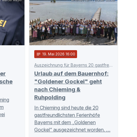
 / Marcel Mayer
Andreas Kern / Blauer Gockel
notes
19
. Mai 2026 16:00
Auszeichnung für Bayerns 20 gastfreundlichste Ferienhöfe
er
Urlaub auf dem Bauernhof:
asche
"Goldener Gockel" geht
nach Chieming &
Ruhpolding
eming
em
In Chieming sind heute die 20
ei
gastfreundlichsten Ferienhöfe
Bayerns mit dem „Goldenen
Gockel“ ausgezeichnet worden. …