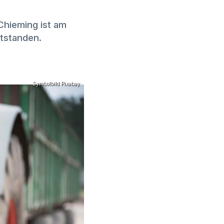
Chieming ist am
tstanden.
Symbolbild Pixabay