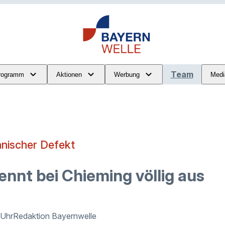
Team
rogramm
Aktionen
Werbung
Medi
hnischer Defekt
ennt bei Chieming völlig aus
 Uhr
Redaktion Bayernwelle