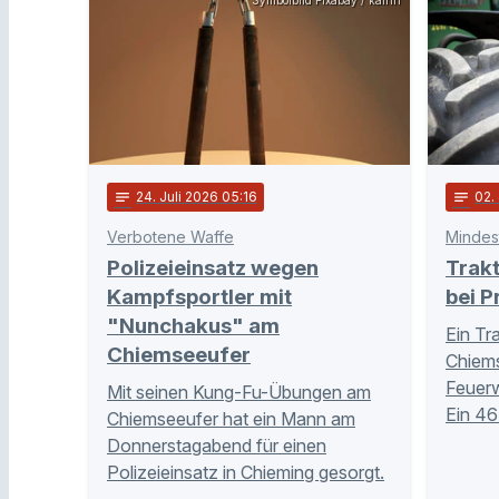
Symbolbild Pixabay / kalhh
notes
24
. Juli 2026 05:16
notes
02
.
Verbotene Waffe
Mindes
Polizeieinsatz wegen
Trakt
Kampfsportler mit
bei P
"Nunchakus" am
Ein Tr
Chiemseeufer
Chiem
Feuerw
Mit seinen Kung-Fu-Übungen am
Ein 46
Chiemseeufer hat ein Mann am
Donnerstagabend für einen
Polizeieinsatz in Chieming gesorgt.