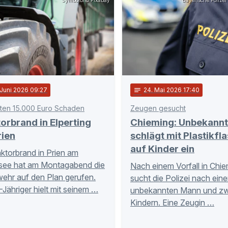
Symbolbild Pixabay
Bayerische Polizei
 Juni 2026 09:27
notes
24
. Mai 2026 17:40
ten 15.000 Euro Schaden
Zeugen gesucht
orbrand in Elperting
Chieming: Unbekannt
rien
schlägt mit Plastikfl
auf Kinder ein
aktorbrand in Prien am
see hat am Montagabend die
Nach einem Vorfall in Chi
ehr auf den Plan gerufen.
sucht die Polizei nach ein
-Jähriger hielt mit seinem …
unbekannten Mann und zw
Kindern. Eine Zeugin …