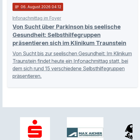
notes
06
. August 2026 04:12
Infonachmittag im Foyer
Von Sucht über Parkinson bis seelische
Gesundheit: Selbsthilfegruppen
präsentieren sich im Klinikum Traunstein
Von Sucht bis zur seelischen Gesundheit: Im Klinikum
Traunstein findet heute ein Infonachmittag statt, bei
dem sich rund 15 verschiedene Selbsthilfegruppen
präsentieren.