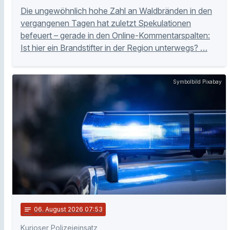
Die ungewöhnlich hohe Zahl an Waldbränden in den
vergangenen Tagen hat zuletzt Spekulationen
befeuert – gerade in den Online-Kommentarspalten:
Ist hier ein Brandstifter in der Region unterwegs? …
Symbolbild Pixabay
notes
06
. August 2026 07:53
Kurioser Polizeieinsatz