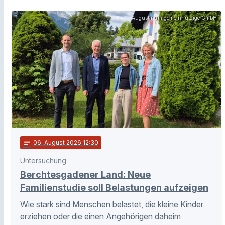
Augustinum gemeinnützige GmbH
notes
06
. August 2026 12:30
Untersuchung
Berchtesgadener Land: Neue
Familienstudie soll Belastungen aufzeigen
Wie stark sind Menschen belastet, die kleine Kinder
erziehen oder die einen Angehörigen daheim