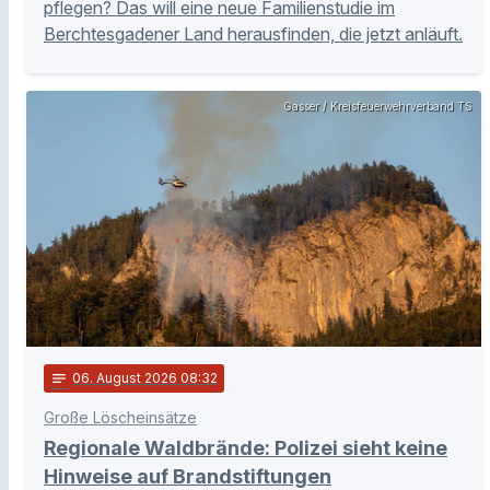
pflegen? Das will eine neue Familienstudie im
Berchtesgadener Land herausfinden, die jetzt anläuft.
Gasser / Kreisfeuerwehrverband TS
notes
06
. August 2026 08:32
Große Löscheinsätze
Regionale Waldbrände: Polizei sieht keine
Hinweise auf Brandstiftungen