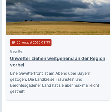
notes
06
. August 2026 03:33
Gewitter
Unwetter ziehen weitgehend an der Region
vorbei
Eine Gewitterfront ist am Abend über Bayern
gezogen. Die Landkreise Traunstein und
Berchtesgadener Land hat sie aber maximal leicht
gestreift.