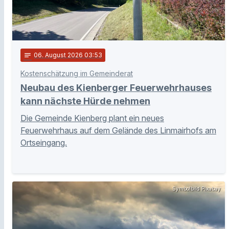
notes
06
. August 2026 03:53
Kostenschätzung im Gemeinderat
Neubau des Kienberger Feuerwehrhauses
kann nächste Hürde nehmen
Die Gemeinde Kienberg plant ein neues
Feuerwehrhaus auf dem Gelände des Linmairhofs am
Ortseingang.
Symbolbild Pixabay