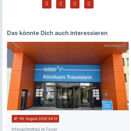
Das könnte Dich auch interessieren
BAYERNWELLE
notes
06
. August 2026 04:12
Infonachmittag im Foyer