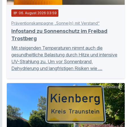
notes
06
. August 2026 03:59
Präventionskampagne „Sonne(n) mit Verstand“
Infostand zu Sonnenschutz im Freibad
Trostberg
Mit steigenden Temperaturen nimmt auch die
gesundheitliche Belastung durch Hitze und intensive
UV-Strahlung zu. Um vor Sonnenbrand,
Dehydrierung und langfristigen Risiken wie …
BAYERNWELLE