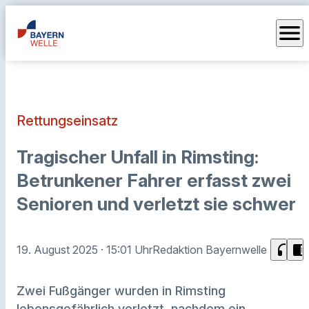
menu
Rettungseinsatz
Tragischer Unfall in Rimsting:
Betrunkener Fahrer erfasst zwei
Senioren und verletzt sie schwer
headphones
chrome_reader_mode
19. August 2025
· 15:01 Uhr
Redaktion Bayernwelle
Zwei Fußgänger wurden in Rimsting
lebensgefährlich verletzt, nachdem ein