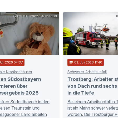
Symbolbild Pixabay / Mylene 2401
1
 Juli 2026 04:37
notes
02
. Juli 2026 11:40
ale Krankenhäuser
Schwerer Arbeitsunfall
iken Südostbayern
Trostberg: Arbeiter s
mieren über
von Dach rund sechs
esergebnis 2025
in die Tiefe
iniken Südostbayern in den
Bei einem Arbeitsunfall in 
eisen Traunstein und
ist ein Mann schwer verlet
esgadener Land arbeiten
worden. Die Trostberger Po