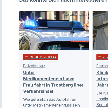
Symbolbild Pixabay
notes
29
. Juli 2026 09:44
notes
21
.
Polizeieinsatz
Region
Unter
Klin
Medikamenteneinfluss:
infor
Frau fährt in Trostberg über
Jahr
Verkehrsinsel
Die Kl
Landkr
Wie gefährlich das Autofahren
Bercht
unter Medikamenteneinfluss sein