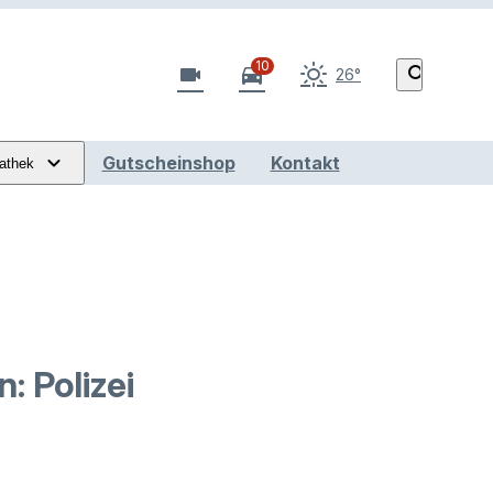
10
videocam
directions_car
search
26°
Gutscheinshop
Kontakt
athek
: Polizei