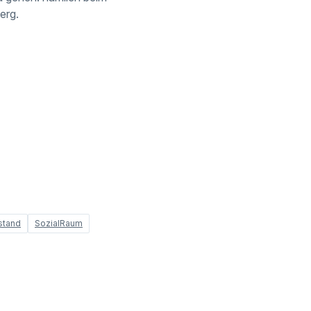
erg.
stand
SozialRaum