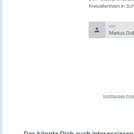
Kreisaltenheim in Sc
von
person
Markus Goll
Ermittlungen Poli
Das könnte Dich auch interessieren