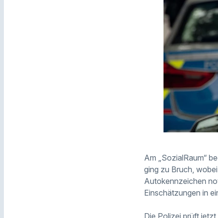
Am „SozialRaum“ beo
ging zu Bruch, wobei
Autokennzeichen notie
Einschätzungen in e
Die Polizei prüft jet