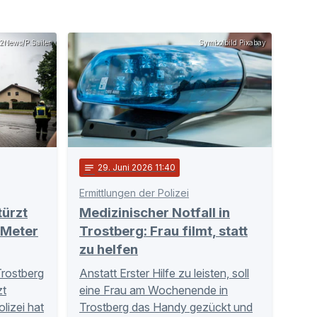
12News/P.Sailer
Symbolbild Pixabay
notes
29
. Juni 2026 11:40
Ermittlungen der Polizei
türzt
Medizinischer Notfall in
 Meter
Trostberg: Frau filmt, statt
zu helfen
Trostberg
Anstatt Erster Hilfe zu leisten, soll
zt
eine Frau am Wochenende in
lizei hat
Trostberg das Handy gezückt und