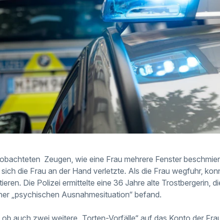
bachteten Zeugen, wie eine Frau mehrere Fenster beschmierte
 sich die Frau an der Hand verletzte. Als die Frau wegfuhr, ko
ren. Die Polizei ermittelte eine 36 Jahre alte Trostbergerin, d
iner „psychischen Ausnahmesituation“ befand.
zt, ob auch zwei weitere „Torten-Vorfälle“ auf das Konto der Fr