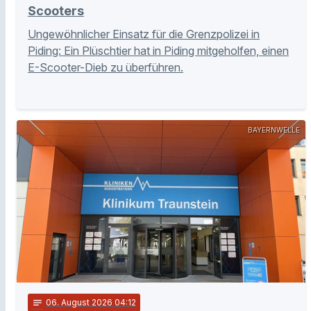
Scooters
Ungewöhnlicher Einsatz für die Grenzpolizei in
Piding: Ein Plüschtier hat in Piding mitgeholfen, einen
E-Scooter-Dieb zu überführen.
BAYERNWELLE
notes
06
. August 2026 04:12