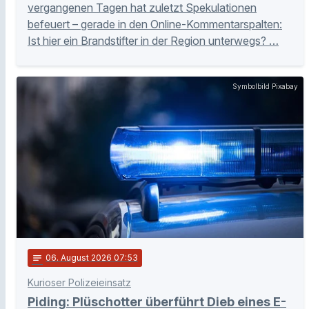
vergangenen Tagen hat zuletzt Spekulationen
befeuert – gerade in den Online-Kommentarspalten:
Ist hier ein Brandstifter in der Region unterwegs? …
Symbolbild Pixabay
notes
06
. August 2026 07:53
Kurioser Polizeieinsatz
Piding: Plüschotter überführt Dieb eines E-