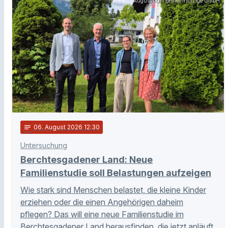
Augustinum gemeinnützige GmbH
notes
06
. August 2026 12:30
Untersuchung
Berchtesgadener Land: Neue
Familienstudie soll Belastungen aufzeigen
Wie stark sind Menschen belastet, die kleine Kinder
erziehen oder die einen Angehörigen daheim
pflegen? Das will eine neue Familienstudie im
Berchtesgadener Land herausfinden, die jetzt anläuft.