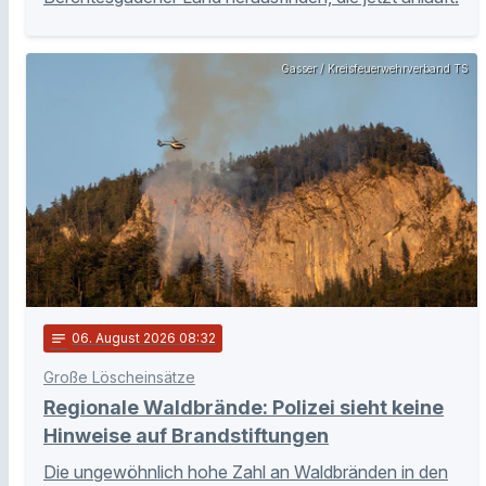
Gasser / Kreisfeuerwehrverband TS
notes
06
. August 2026 08:32
Große Löscheinsätze
Regionale Waldbrände: Polizei sieht keine
Hinweise auf Brandstiftungen
Die ungewöhnlich hohe Zahl an Waldbränden in den