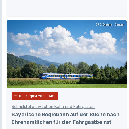
BRB/Dietmar Denger
notes
05
. August 2026 04:15
Schnittstelle zwischen Bahn und Fahrgästen
Bayerische Regiobahn auf der Suche nach
Ehrenamtlichen für den Fahrgastbeirat