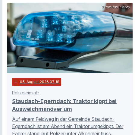
Symbolbild Pixabay
notes
05
. August 2026 07:18
Polizeieinsatz
Staudach-Egerndach: Traktor kippt bei
Ausweichmanöver um
Auf einem Feldweg in der Gemeinde Staudach-
Egerndach ist am Abend ein Traktor umgekippt. Der
Fahrer stand laut Polizei unter Alkoholeinfluss.