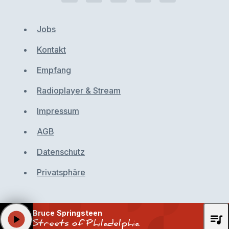
Jobs
Kontakt
Empfang
Radioplayer & Stream
Impressum
AGB
Datenschutz
Privatsphäre
Bruce Springsteen
queue_music
play_arrow
Streets of Philadelphia