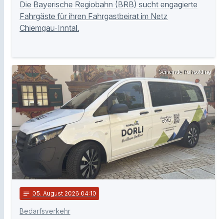
Die Bayerische Regiobahn (BRB) sucht engagierte
Fahrgäste für ihren Fahrgastbeirat im Netz
Chiemgau-Inntal.
Gemeinde Ruhpolding
notes
05
. August 2026 04:10
Bedarfsverkehr