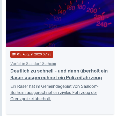
notes
05
. August 2026 07:28
Vorfall in Saaldorf-Surheim
Deutlich zu schnell - und dann überholt ein
Raser ausgerechnet ein Polizeifahrzeug
Ein Raser hat im Gemeindegebiet von Saaldorf-
Surheim ausgerechnet ein ziviles Fahrzeug der
Grenzpolizei überholt.