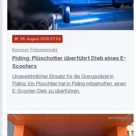
notes
06
. August 2026 07:53
Kurioser Polizeieinsatz
Piding: Plüschotter überführt Dieb eines E-
Scooters
Ungewöhnlicher Einsatz für die Grenzpolizei in
Piding: Ein Plüschtier hat in Piding mitgeholfen, einen
E-Scooter-Dieb zu überführen.
BAYERNWELLE