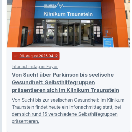
notes
06
. August 2026 04:12
Infonachmittag im Foyer
Von Sucht über Parkinson bis seelische
Gesundheit: Selbsthilfegruppen
präsentieren sich im Klinikum Traunstein
Von Sucht bis zur seelischen Gesundheit: Im Klinikum
Traunstein findet heute ein Infonachmittag statt, bei
dem sich rund 15 verschiedene Selbsthilfegruppen
präsentieren.