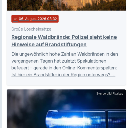
notes
06
. August 2026 08:32
Große Löscheinsätze
Regionale Waldbrände: Polizei sieht keine
Hinweise auf Brandstiftungen
Die ungewöhnlich hohe Zahl an Waldbränden in den
vergangenen Tagen hat zuletzt Spekulationen
befeuert – gerade in den Online-Kommentarspalten:
Ist hier ein Brandstifter in der Region unterwegs? …
Symbolbild Pixabay