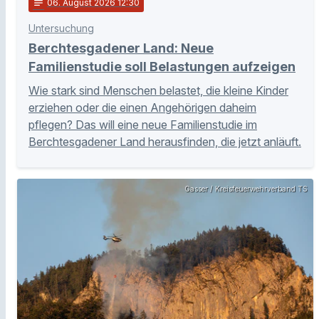
notes
06
. August 2026 12:30
Untersuchung
Berchtesgadener Land: Neue
Familienstudie soll Belastungen aufzeigen
Wie stark sind Menschen belastet, die kleine Kinder
erziehen oder die einen Angehörigen daheim
pflegen? Das will eine neue Familienstudie im
Berchtesgadener Land herausfinden, die jetzt anläuft.
Gasser / Kreisfeuerwehrverband TS