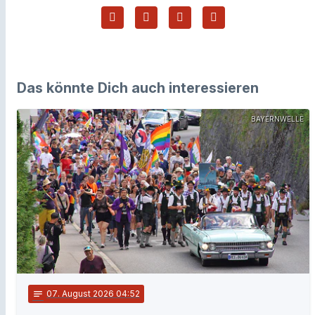
Das könnte Dich auch interessieren
BAYERNWELLE
notes
07
. August 2026 04:52