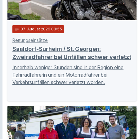
notes
07
. August 2026 03:55
Rettungseinsätze
Saaldorf-Surheim / St. Georgen:
Zweiradfahrer bei Unfällen schwer verletzt
Innerhalb weniger Stunden sind in der Region eine
Fahrradfahrerin und ein Motorradfahrer bei
Verkehrsunfällen schwer verletzt worden.
Maximilian Maier