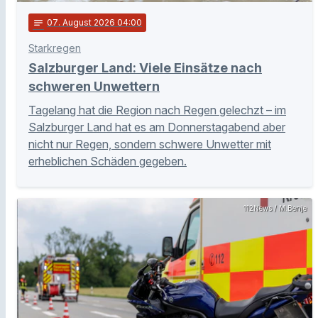
notes
07
. August 2026 04:00
Starkregen
Salzburger Land: Viele Einsätze nach
schweren Unwettern
Tagelang hat die Region nach Regen gelechzt – im
Salzburger Land hat es am Donnerstagabend aber
nicht nur Regen, sondern schwere Unwetter mit
erheblichen Schäden gegeben.
112News / M.Benje