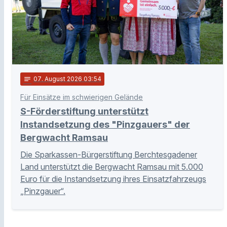
notes
07
. August 2026 03:54
Für Einsätze im schwierigen Gelände
S-Förderstiftung unterstützt
Instandsetzung des "Pinzgauers" der
Bergwacht Ramsau
Die Sparkassen-Bürgerstiftung Berchtesgadener
Land unterstützt die Bergwacht Ramsau mit 5.000
Euro für die Instandsetzung ihres Einsatzfahrzeugs
„Pinzgauer“.