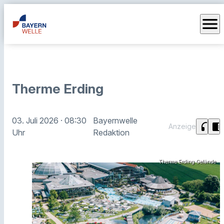
menu
Therme Erding
03. Juli 2026
· 08:30
Bayernwelle
headphones
chrome_reader_mode
Anzeige
Uhr
Redaktion
Therme Erding Gelände