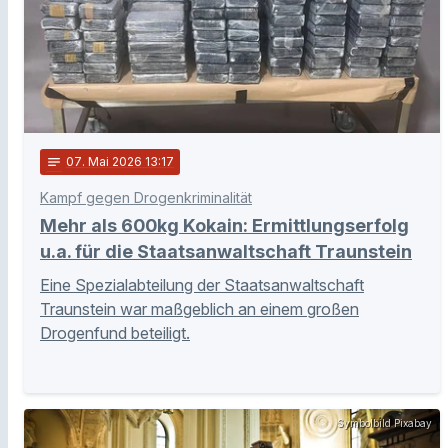
notes
07
. Mai 2026 13:17
Kampf gegen Drogenkriminalität
Mehr als 600kg Kokain: Ermittlungserfolg
u.a. für die Staatsanwaltschaft Traunstein
Eine Spezialabteilung der Staatsanwaltschaft
Traunstein war maßgeblich an einem großen
Drogenfund beteiligt.
Symbolbild Pixabay