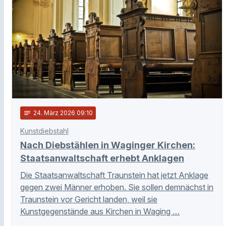
notes
24
. März 2026 09:10
Kunstdiebstahl
Nach Diebstählen in Waginger Kirchen:
Staatsanwaltschaft erhebt Anklagen
Die Staatsanwaltschaft Traunstein hat jetzt Anklage
gegen zwei Männer erhoben. Sie sollen demnächst in
Traunstein vor Gericht landen, weil sie
Kunstgegenstände aus Kirchen in Waging …