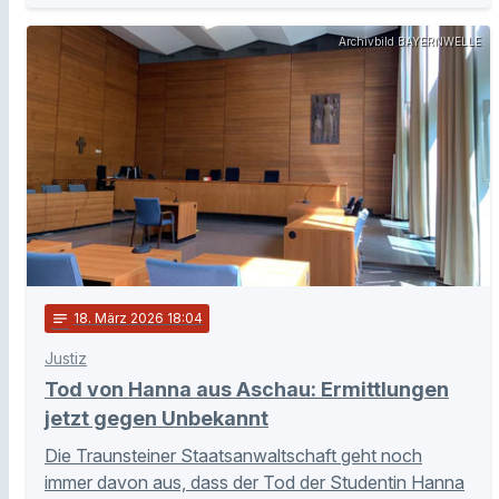
Archivbild BAYERNWELLE
notes
18
. März 2026 18:04
Justiz
Tod von Hanna aus Aschau: Ermittlungen
jetzt gegen Unbekannt
Die Traunsteiner Staatsanwaltschaft geht noch
immer davon aus, dass der Tod der Studentin Hanna