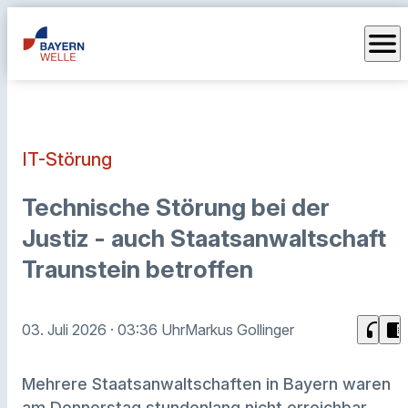
menu
IT-Störung
Technische Störung bei der
Justiz - auch Staatsanwaltschaft
Traunstein betroffen
headphones
chrome_reader_mode
03. Juli 2026
· 03:36 Uhr
Markus Gollinger
Mehrere Staatsanwaltschaften in Bayern waren
am Donnerstag stundenlang nicht erreichbar,