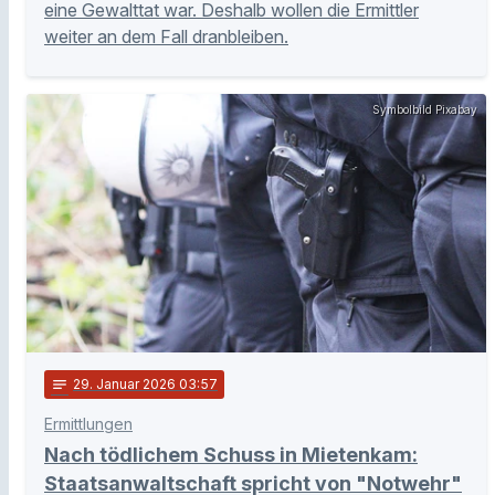
eine Gewalttat war. Deshalb wollen die Ermittler
weiter an dem Fall dranbleiben.
Symbolbild Pixabay
notes
29
. Januar 2026 03:57
Ermittlungen
Nach tödlichem Schuss in Mietenkam:
Staatsanwaltschaft spricht von "Notwehr"