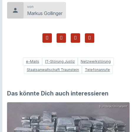
von
person
Markus Gollinger
e-Mails
IT-Störung Justiz
Netzwerkstörung
Staatsanwaltschaft Traunstein
Telefonanrufe
Das könnte Dich auch interessieren
Bundeskriminalamt