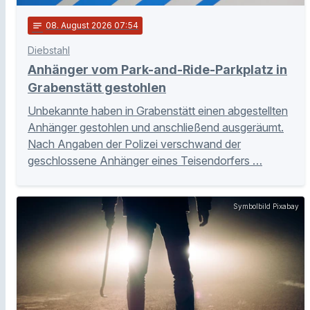
notes
08
. August 2026 07:54
Diebstahl
Anhänger vom Park-and-Ride-Parkplatz in
Grabenstätt gestohlen
Unbekannte haben in Grabenstätt einen abgestellten
Anhänger gestohlen und anschließend ausgeräumt.
Nach Angaben der Polizei verschwand der
geschlossene Anhänger eines Teisendorfers …
Symbolbild Pixabay