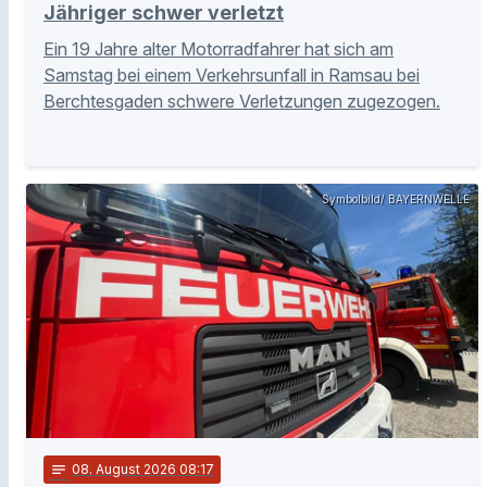
Jähriger schwer verletzt
Ein 19 Jahre alter Motorradfahrer hat sich am
Samstag bei einem Verkehrsunfall in Ramsau bei
Berchtesgaden schwere Verletzungen zugezogen.
Symbolbild/ BAYERNWELLE
notes
08
. August 2026 08:17