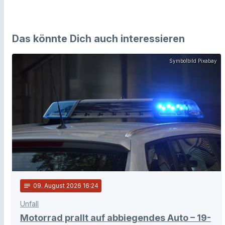
Das könnte Dich auch interessieren
Symbolbild Pixabay
notes
09
. August 2026 16:24
Unfall
Motorrad prallt auf abbiegendes Auto – 19-