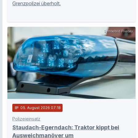
Grenzpolizei überholt.
Symbolbild Pixabay
notes
05
. August 2026 07:18
Polizeieinsatz
Staudach-Egerndach: Traktor kippt bei
Ausweichmanöver um