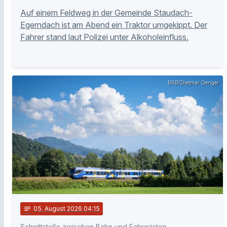
Auf einem Feldweg in der Gemeinde Staudach-
Egerndach ist am Abend ein Traktor umgekippt. Der
Fahrer stand laut Polizei unter Alkoholeinfluss.
BRB/Dietmar Denger
notes
05
. August 2026 04:15
Schnittstelle zwischen Bahn und Fahrgästen