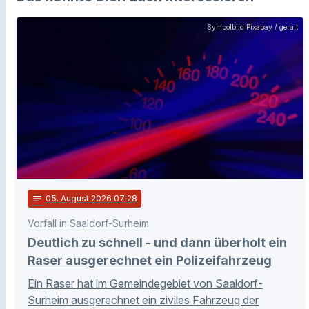
Symbolbild Pixabay / geralt
notes
05
. August 2026 07:28
Vorfall in Saaldorf-Surheim
Deutlich zu schnell - und dann überholt ein
Raser ausgerechnet ein Polizeifahrzeug
Ein Raser hat im Gemeindegebiet von Saaldorf-
Surheim ausgerechnet ein ziviles Fahrzeug der