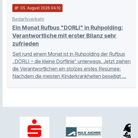
notes
05
. August 2026 04:10
Bedarfsverkehr
Ein Monat Rufbus "DORLI" in Ruhpolding:
Verantwortliche mit erster Bilanz sehr
zufrieden
Seit rund einem Monat ist in Ruhpolding der Rufbus
„DORLI – die kleine Dorflinie“ unterwegs. Jetzt ziehen
die Verantwortlichen ein stolzes erstes Resümee:
Nachdem die meisten Kinderkrankheiten beseitigt …