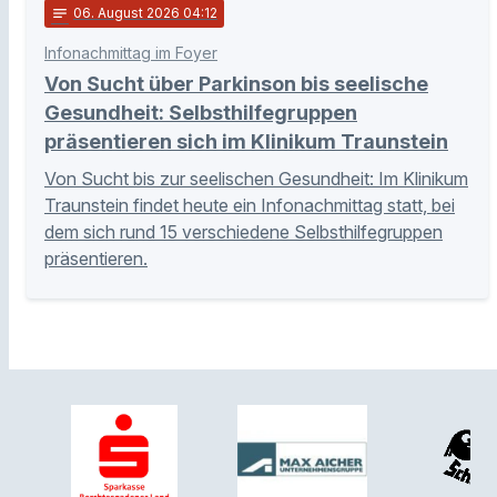
notes
06
. August 2026 04:12
Infonachmittag im Foyer
Von Sucht über Parkinson bis seelische
Gesundheit: Selbsthilfegruppen
präsentieren sich im Klinikum Traunstein
Von Sucht bis zur seelischen Gesundheit: Im Klinikum
Traunstein findet heute ein Infonachmittag statt, bei
dem sich rund 15 verschiedene Selbsthilfegruppen
präsentieren.