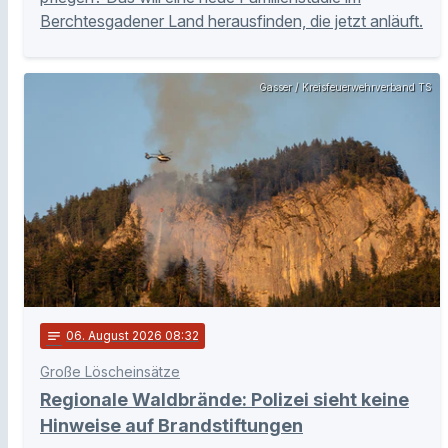
Berchtesgadener Land herausfinden, die jetzt anläuft.
Gasser / Kreisfeuerwehrverband TS
notes
06
. August 2026 08:32
Große Löscheinsätze
Regionale Waldbrände: Polizei sieht keine
Hinweise auf Brandstiftungen