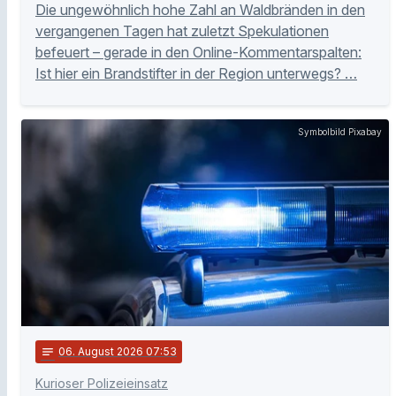
Die ungewöhnlich hohe Zahl an Waldbränden in den
vergangenen Tagen hat zuletzt Spekulationen
befeuert – gerade in den Online-Kommentarspalten:
Ist hier ein Brandstifter in der Region unterwegs? …
Symbolbild Pixabay
notes
06
. August 2026 07:53
Kurioser Polizeieinsatz