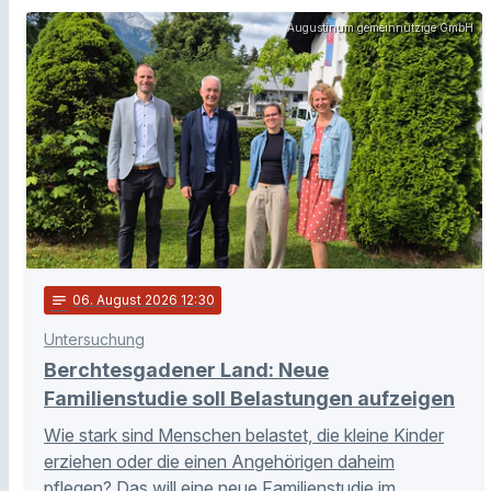
Augustinum gemeinnützige GmbH
notes
06
. August 2026 12:30
Untersuchung
Berchtesgadener Land: Neue
Familienstudie soll Belastungen aufzeigen
Wie stark sind Menschen belastet, die kleine Kinder
erziehen oder die einen Angehörigen daheim
pflegen? Das will eine neue Familienstudie im