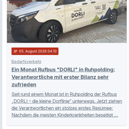
notes
05
. August 2026 04:10
Bedarfsverkehr
Ein Monat Rufbus "DORLI" in Ruhpolding:
Verantwortliche mit erster Bilanz sehr
zufrieden
Seit rund einem Monat ist in Ruhpolding der Rufbus
„DORLI – die kleine Dorflinie“ unterwegs. Jetzt ziehen
die Verantwortlichen ein stolzes erstes Resümee:
Nachdem die meisten Kinderkrankheiten beseitigt …