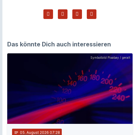
Das könnte Dich auch interessieren
Symbolbild Pixabay / geralt
notes
05
. August 2026 07:28