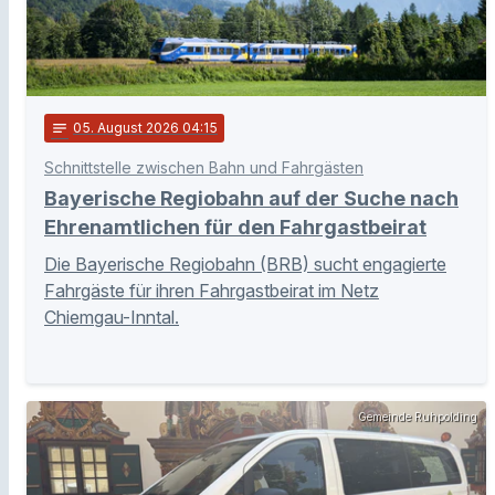
notes
05
. August 2026 04:15
Schnittstelle zwischen Bahn und Fahrgästen
Bayerische Regiobahn auf der Suche nach
Ehrenamtlichen für den Fahrgastbeirat
Die Bayerische Regiobahn (BRB) sucht engagierte
Fahrgäste für ihren Fahrgastbeirat im Netz
Chiemgau-Inntal.
Gemeinde Ruhpolding