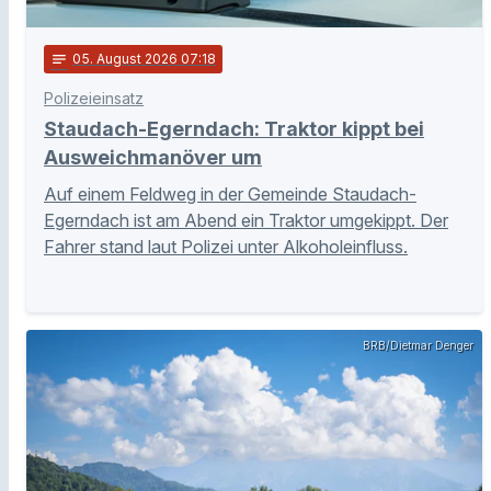
notes
05
. August 2026 07:18
Polizeieinsatz
Staudach-Egerndach: Traktor kippt bei
Ausweichmanöver um
Auf einem Feldweg in der Gemeinde Staudach-
Egerndach ist am Abend ein Traktor umgekippt. Der
Fahrer stand laut Polizei unter Alkoholeinfluss.
BRB/Dietmar Denger