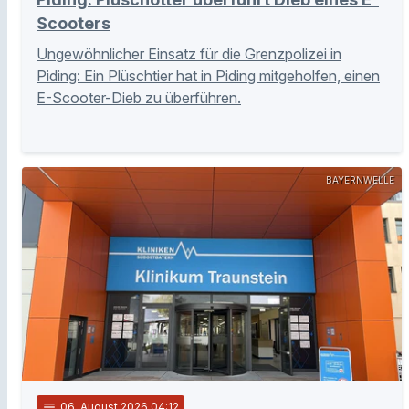
Scooters
Ungewöhnlicher Einsatz für die Grenzpolizei in
Piding: Ein Plüschtier hat in Piding mitgeholfen, einen
E-Scooter-Dieb zu überführen.
BAYERNWELLE
notes
06
. August 2026 04:12