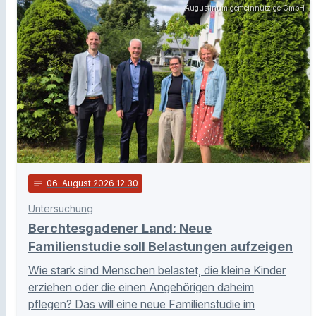
Augustinum gemeinnützige GmbH
notes
06
. August 2026 12:30
Untersuchung
Berchtesgadener Land: Neue
Familienstudie soll Belastungen aufzeigen
Wie stark sind Menschen belastet, die kleine Kinder
erziehen oder die einen Angehörigen daheim
pflegen? Das will eine neue Familienstudie im