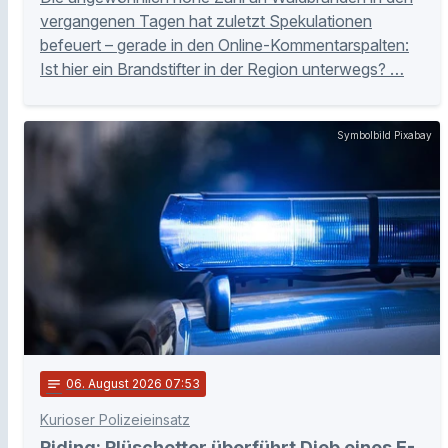
vergangenen Tagen hat zuletzt Spekulationen
befeuert – gerade in den Online-Kommentarspalten:
Ist hier ein Brandstifter in der Region unterwegs? …
Symbolbild Pixabay
notes
06
. August 2026 07:53
Kurioser Polizeieinsatz
Piding: Plüschotter überführt Dieb eines E-