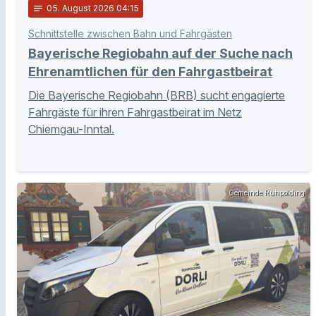
notes
05
. August 2026 04:15
Schnittstelle zwischen Bahn und Fahrgästen
Bayerische Regiobahn auf der Suche nach
Ehrenamtlichen für den Fahrgastbeirat
Die Bayerische Regiobahn (BRB) sucht engagierte
Fahrgäste für ihren Fahrgastbeirat im Netz
Chiemgau-Inntal.
Gemeinde Ruhpolding