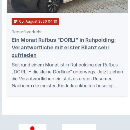
notes
05
. August 2026 04:10
Bedarfsverkehr
Ein Monat Rufbus "DORLI" in Ruhpolding:
Verantwortliche mit erster Bilanz sehr
zufrieden
Seit rund einem Monat ist in Ruhpolding der Rufbus
„DORLI – die kleine Dorflinie“ unterwegs. Jetzt ziehen
die Verantwortlichen ein stolzes erstes Resümee:
Nachdem die meisten Kinderkrankheiten beseitigt …