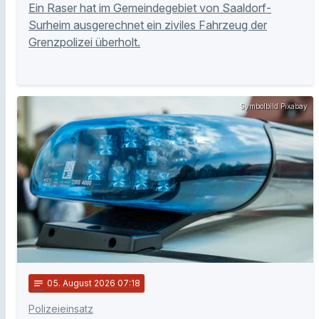
Ein Raser hat im Gemeindegebiet von Saaldorf-
Surheim ausgerechnet ein ziviles Fahrzeug der
Grenzpolizei überholt.
Symbolbild Pixabay
notes
05
. August 2026 07:18
Polizeieinsatz