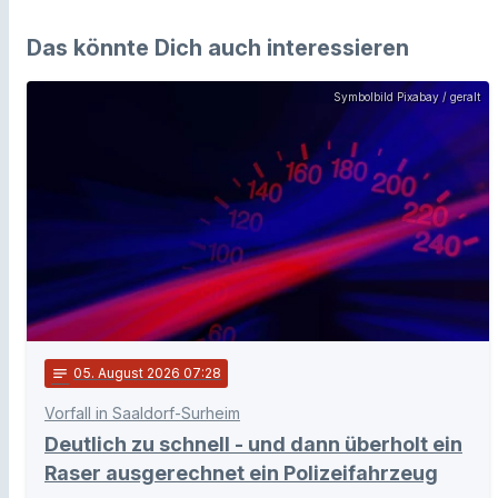
Das könnte Dich auch interessieren
Symbolbild Pixabay / geralt
notes
05
. August 2026 07:28
Vorfall in Saaldorf-Surheim
Deutlich zu schnell - und dann überholt ein
Raser ausgerechnet ein Polizeifahrzeug