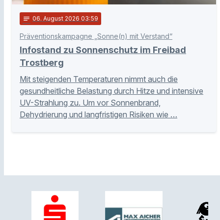
notes
06
. August 2026 03:59
Präventionskampagne „Sonne(n) mit Verstand“
Infostand zu Sonnenschutz im Freibad
Trostberg
Mit steigenden Temperaturen nimmt auch die
gesundheitliche Belastung durch Hitze und intensive
UV-Strahlung zu. Um vor Sonnenbrand,
Dehydrierung und langfristigen Risiken wie …