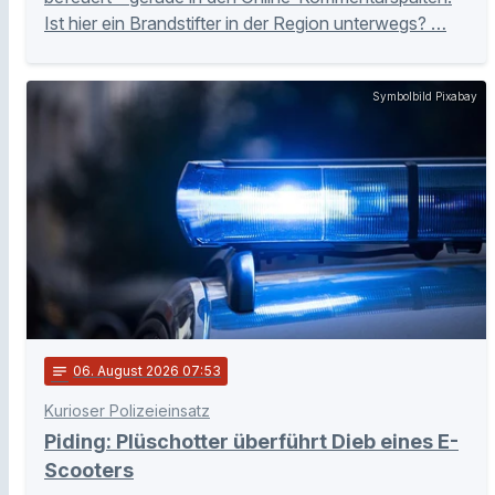
Ist hier ein Brandstifter in der Region unterwegs? …
Symbolbild Pixabay
notes
06
. August 2026 07:53
Kurioser Polizeieinsatz
Piding: Plüschotter überführt Dieb eines E-
Scooters