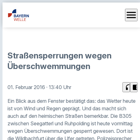
menu
Straßensperrungen wegen
Überschwemmungen
headphones
chrome_reader_mode
01. Februar 2016
· 13:40 Uhr
Ein Blick aus dem Fenster bestätigt das: das Wetter heute
ist von Wind und Regen geprägt. Und das macht sich
auch auf den heimischen Straßen bemerkbar.
Die B305
zwischen Seegatterl und Ruhpolding
ist
heute vormittag
wegen
Überschwemmungen
gesperrt
gewesen
. Dort ist
die Wildbachfurt über die Ufer getreten. Polizeisprecher