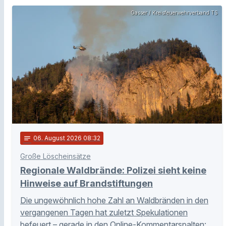
Gasser / Kreisfeuerwehrverband TS
notes
06
. August 2026 08:32
Große Löscheinsätze
Regionale Waldbrände: Polizei sieht keine
Hinweise auf Brandstiftungen
Die ungewöhnlich hohe Zahl an Waldbränden in den
vergangenen Tagen hat zuletzt Spekulationen
befeuert – gerade in den Online-Kommentarspalten: