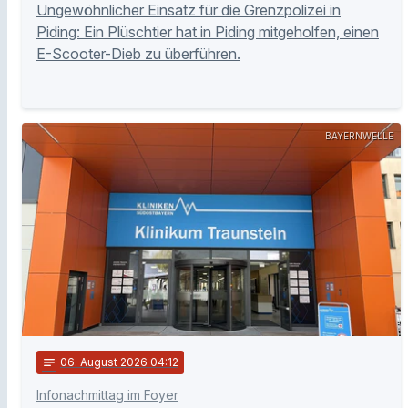
Ungewöhnlicher Einsatz für die Grenzpolizei in
Piding: Ein Plüschtier hat in Piding mitgeholfen, einen
E-Scooter-Dieb zu überführen.
BAYERNWELLE
notes
06
. August 2026 04:12
Infonachmittag im Foyer