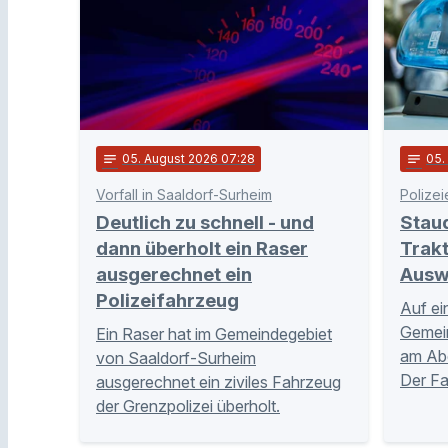
notes
05
. August 2026 07:28
notes
05
Vorfall in Saaldorf-Surheim
Polizei
Deutlich zu schnell - und
Stau
dann überholt ein Raser
Trakt
ausgerechnet ein
Ausw
Polizeifahrzeug
Auf ei
Gemei
Ein Raser hat im Gemeindegebiet
am Abe
von Saaldorf-Surheim
Der Fa
ausgerechnet ein ziviles Fahrzeug
der Grenzpolizei überholt.