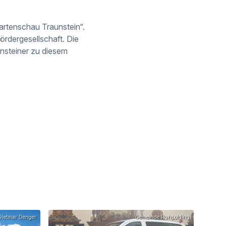
artenschau Traunstein“.
ördergesellschaft. Die
unsteiner zu diesem
ietmar Denger
Gemeinde Ruhpolding