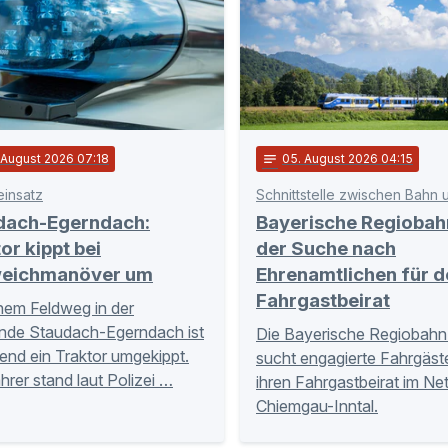
. August 2026 07:18
notes
05
. August 2026 04:15
einsatz
dach-Egerndach:
Bayerische Regiobah
or kippt bei
der Suche nach
eichmanöver um
Ehrenamtlichen für d
Fahrgastbeirat
nem Feldweg in der
nde Staudach-Egerndach ist
Die Bayerische Regiobahn
nd ein Traktor umgekippt.
sucht engagierte Fahrgäste
hrer stand laut Polizei …
ihren Fahrgastbeirat im Ne
Chiemgau-Inntal.