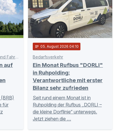
notes
05
. August 2026 04:10
Schnittstelle zwischen Bahn und Fahrgästen
Bedarfsverkehr
n auf
Ein Monat Rufbus "DORLI"
in Ruhpolding:
en
Verantwortliche mit erster
Bilanz sehr zufrieden
 (BRB)
Seit rund einem Monat ist in
 für
Ruhpolding der Rufbus „DORLI –
tz
die kleine Dorflinie“ unterwegs.
Jetzt ziehen die …