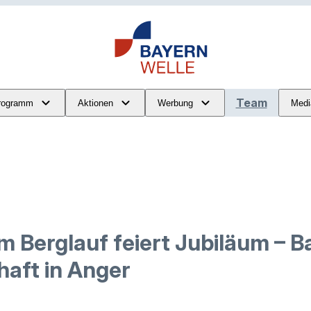
Team
rogramm
Aktionen
Werbung
Medi
m Berglauf feiert Jubiläum – B
haft in Anger