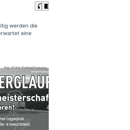
headphones
chrome_reader_mode
eitig werden die
rwartet eine
Foto: ROHA-FotothekFürmann