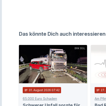
Das könnte Dich auch interessieren
BRK BGL
notes
01
. August 2026 07:42
notes
27
.
65.000 Euro Schaden
Am Pfi
Schwerer Unfall sorgte für
Bad R