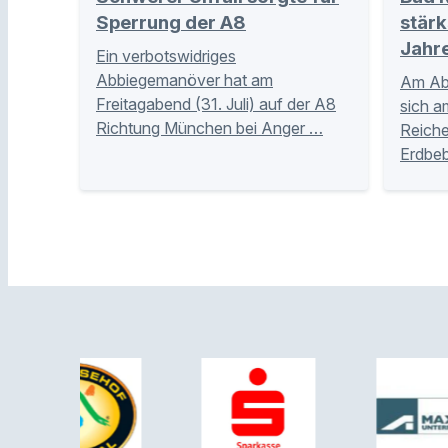
Sperrung der A8
stär
Jahr
Ein verbotswidriges
Abbiegemanöver hat am
Am Ab
Freitagabend (31. Juli) auf der A8
sich 
Richtung München bei Anger …
Reiche
Erdbeb