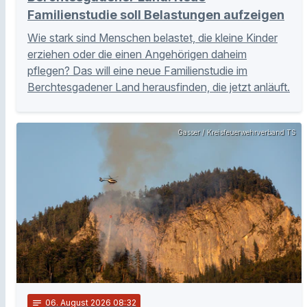
Familienstudie soll Belastungen aufzeigen
Wie stark sind Menschen belastet, die kleine Kinder
erziehen oder die einen Angehörigen daheim
pflegen? Das will eine neue Familienstudie im
Berchtesgadener Land herausfinden, die jetzt anläuft.
Gasser / Kreisfeuerwehrverband TS
notes
06
. August 2026 08:32