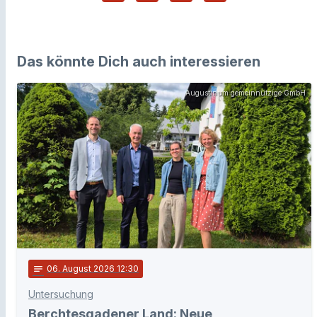
Das könnte Dich auch interessieren
Augustinum gemeinnützige GmbH
notes
06
. August 2026 12:30
Untersuchung
Berchtesgadener Land: Neue