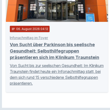
notes
06
. August 2026 04:12
Infonachmittag im Foyer
Von Sucht über Parkinson bis seelische
Gesundheit: Selbsthilfegruppen
präsentieren sich im Klinikum Traunstein
Von Sucht bis zur seelischen Gesundheit: Im Klinikum
Traunstein findet heute ein Infonachmittag statt, bei
dem sich rund 15 verschiedene Selbsthilfegruppen
präsentieren.