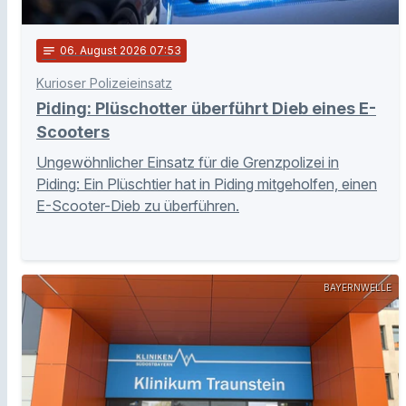
notes
06
. August 2026 07:53
Kurioser Polizeieinsatz
Piding: Plüschotter überführt Dieb eines E-
Scooters
Ungewöhnlicher Einsatz für die Grenzpolizei in
Piding: Ein Plüschtier hat in Piding mitgeholfen, einen
E-Scooter-Dieb zu überführen.
BAYERNWELLE