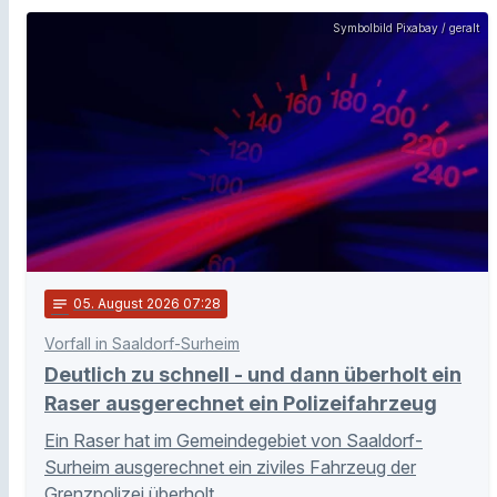
Symbolbild Pixabay / geralt
notes
05
. August 2026 07:28
Vorfall in Saaldorf-Surheim
Deutlich zu schnell - und dann überholt ein
Raser ausgerechnet ein Polizeifahrzeug
Ein Raser hat im Gemeindegebiet von Saaldorf-
Surheim ausgerechnet ein ziviles Fahrzeug der
Grenzpolizei überholt.