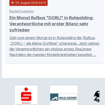
notes
05
. August 2026 04:10
Bedarfsverkehr
Ein Monat Rufbus "DORLI" in Ruhpolding:
Verantwortliche mit erster Bilanz sehr
zufrieden
Seit rund einem Monat ist in Ruhpolding der Rufbus
„DORLI – die kleine Dorflinie“ unterwegs. Jetzt ziehen
die Verantwortlichen ein stolzes erstes Resümee:
Nachdem die meisten Kinderkrankheiten beseitigt …