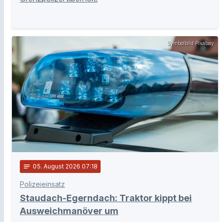
Symbolbild Pixabay
notes
05
. August 2026 07:18
Polizeieinsatz
Staudach-Egerndach: Traktor kippt bei
Ausweichmanöver um