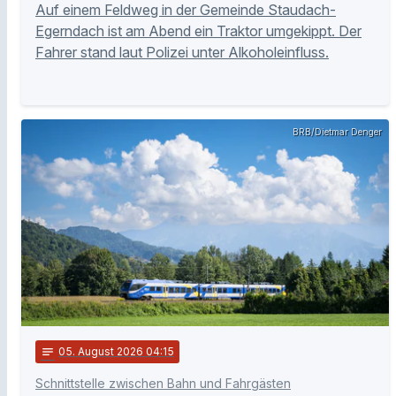
Auf einem Feldweg in der Gemeinde Staudach-
Egerndach ist am Abend ein Traktor umgekippt. Der
Fahrer stand laut Polizei unter Alkoholeinfluss.
BRB/Dietmar Denger
notes
05
. August 2026 04:15
Schnittstelle zwischen Bahn und Fahrgästen