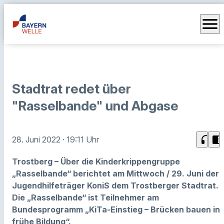
menu
Stadtrat redet über
"Rasselbande" und Abgase
headphones
chrome_reader_mode
28. Juni 2022
· 19:11 Uhr
Trostberg – Über die Kinderkrippengruppe
„Rasselbande“ berichtet am Mittwoch / 29. Juni der
Jugendhilfeträger KoniS dem Trostberger Stadtrat.
Die „Rasselbande“ ist Teilnehmer am
Bundesprogramm „KiTa-Einstieg – Brücken bauen in
frühe Bildung“.