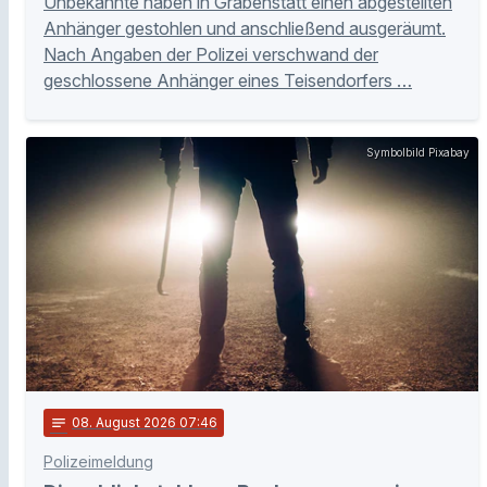
Unbekannte haben in Grabenstätt einen abgestellten
Anhänger gestohlen und anschließend ausgeräumt.
Nach Angaben der Polizei verschwand der
geschlossene Anhänger eines Teisendorfers …
Symbolbild Pixabay
notes
08
. August 2026 07:46
Polizeimeldung