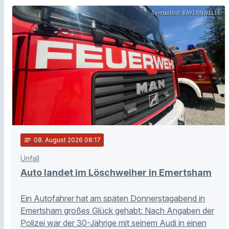
Symbolbild/ BAYERNWELLE
notes
08
. August 2026 08:17
Unfall
Auto landet im Löschweiher in Emertsham
Ein Autofahrer hat am späten Donnerstagabend in
Emertsham großes Glück gehabt: Nach Angaben der
Polizei war der 30-Jährige mit seinem Audi in einen