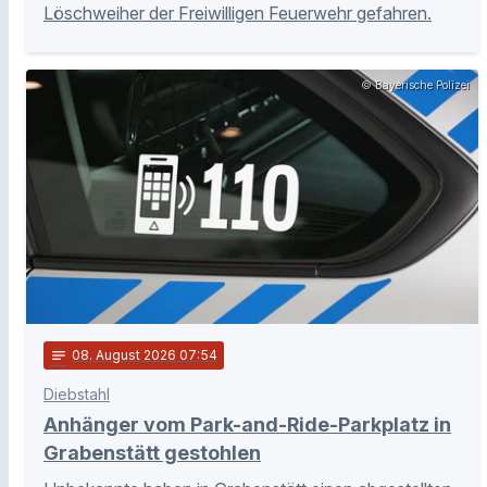
Löschweiher der Freiwilligen Feuerwehr gefahren.
© Bayerische Polizei
notes
08
. August 2026 07:54
Diebstahl
Anhänger vom Park-and-Ride-Parkplatz in
Grabenstätt gestohlen