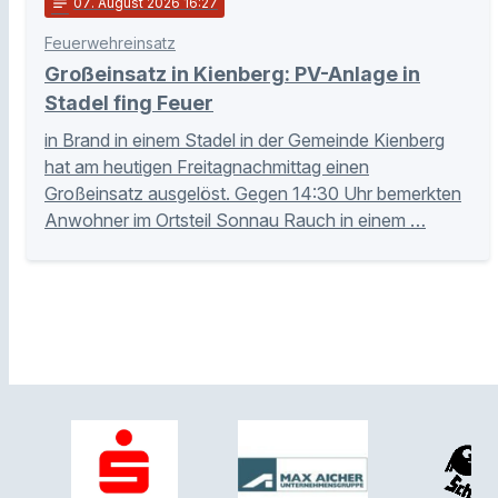
notes
07
. August 2026 16:27
Feuerwehreinsatz
Großeinsatz in Kienberg: PV-Anlage in
Stadel fing Feuer
in Brand in einem Stadel in der Gemeinde Kienberg
hat am heutigen Freitagnachmittag einen
Großeinsatz ausgelöst. Gegen 14:30 Uhr bemerkten
Anwohner im Ortsteil Sonnau Rauch in einem …