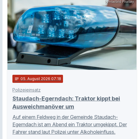
Symbolbild Pixabay
notes
05
. August 2026 07:18
Polizeieinsatz
Staudach-Egerndach: Traktor kippt bei
Ausweichmanöver um
Auf einem Feldweg in der Gemeinde Staudach-
Egerndach ist am Abend ein Traktor umgekippt. Der
Fahrer stand laut Polizei unter Alkoholeinfluss.