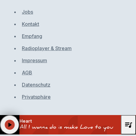
Jobs
Kontakt
Empfang
Radioplayer & Stream
Impressum
AGB
Datenschutz
Privatsphäre
Heart
queue_music
play_arrow
All I wanna do is make Love to you