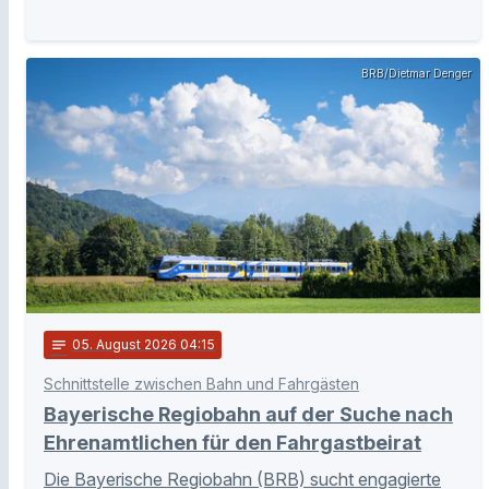
BRB/Dietmar Denger
notes
05
. August 2026 04:15
Schnittstelle zwischen Bahn und Fahrgästen
Bayerische Regiobahn auf der Suche nach
Ehrenamtlichen für den Fahrgastbeirat
Die Bayerische Regiobahn (BRB) sucht engagierte