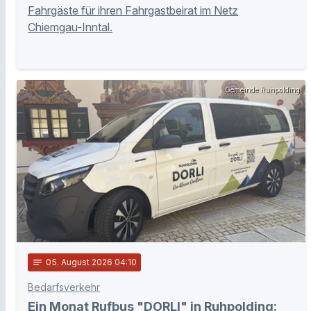
Fahrgäste für ihren Fahrgastbeirat im Netz
Chiemgau-Inntal.
Gemeinde Ruhpolding
notes
05
. August 2026 04:10
Bedarfsverkehr
Ein Monat Rufbus "DORLI" in Ruhpolding: