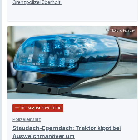
Grenzpolizei überholt.
Symbolbild Pixabay
notes
05
. August 2026 07:18
Polizeieinsatz
Staudach-Egerndach: Traktor kippt bei
Ausweichmanöver um