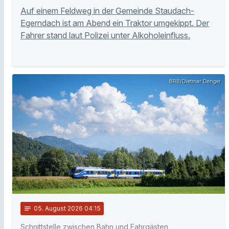
Auf einem Feldweg in der Gemeinde Staudach-
Egerndach ist am Abend ein Traktor umgekippt. Der
Fahrer stand laut Polizei unter Alkoholeinfluss.
BRB/Dietmar Denger
notes
05
. August 2026 04:15
Schnittstelle zwischen Bahn und Fahrgästen