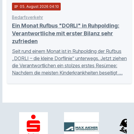
notes
05
. August 2026 04:10
Bedarfsverkehr
Ein Monat Rufbus "DORLI" in Ruhpolding:
Verantwortliche mit erster Bilanz sehr
zufrieden
Seit rund einem Monat ist in Ruhpolding der Rufbus
„DORLI – die kleine Dorflinie“ unterwegs. Jetzt ziehen
die Verantwortlichen ein stolzes erstes Resümee:
Nachdem die meisten Kinderkrankheiten beseitigt …