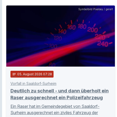
Symbolbild Pixabay / geralt
notes
05
. August 2026 07:28
Vorfall in Saaldorf-Surheim
Deutlich zu schnell - und dann überholt ein
Raser ausgerechnet ein Polizeifahrzeug
Ein Raser hat im Gemeindegebiet von Saaldorf-
Surheim ausgerechnet ein ziviles Fahrzeug der