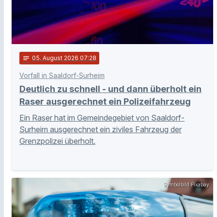
notes
05
. August 2026 07:28
Vorfall in Saaldorf-Surheim
Deutlich zu schnell - und dann überholt ein
Raser ausgerechnet ein Polizeifahrzeug
Ein Raser hat im Gemeindegebiet von Saaldorf-
Surheim ausgerechnet ein ziviles Fahrzeug der
Grenzpolizei überholt.
Symbolbild Pixabay