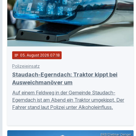
notes
05
. August 2026 07:18
Polizeieinsatz
Staudach-Egerndach: Traktor kippt bei
Ausweichmanöver um
Auf einem Feldweg in der Gemeinde Staudach-
Egerndach ist am Abend ein Traktor umgekippt. Der
Fahrer stand laut Polizei unter Alkoholeinfluss.
BRB/Dietmar Denger