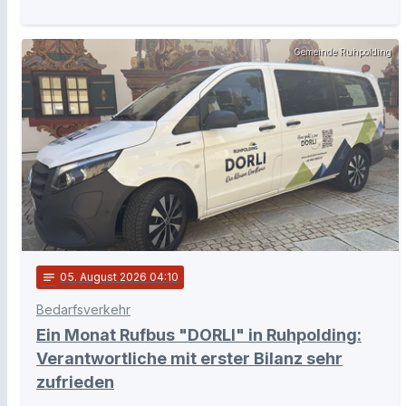
Gemeinde Ruhpolding
notes
05
. August 2026 04:10
Bedarfsverkehr
Ein Monat Rufbus "DORLI" in Ruhpolding:
Verantwortliche mit erster Bilanz sehr
zufrieden