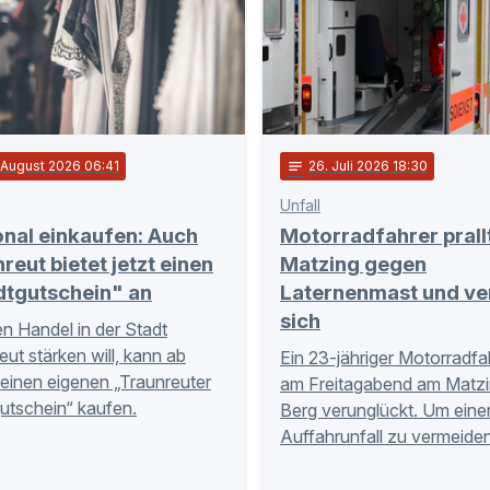
. August 2026 06:41
notes
26
. Juli 2026 18:30
Unfall
nal einkaufen: Auch
Motorradfahrer prallt
reut bietet jetzt einen
Matzing gegen
dtgutschein" an
Laternenmast und ver
sich
n Handel in der Stadt
eut stärken will, kann ab
Ein 23-jähriger Motorradfah
 einen eigenen „Traunreuter
am Freitagabend am Matzi
utschein“ kaufen.
Berg verunglückt. Um eine
Auffahrunfall zu vermeide