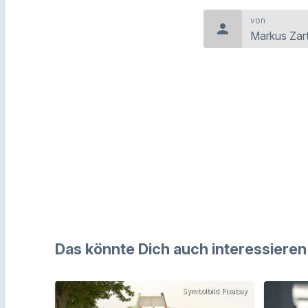
von
person
Markus Zar
Das könnte Dich auch interessieren
Symbolbild Pixabay