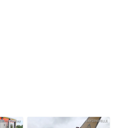
olbild Pixabay
BAYERNWELLE