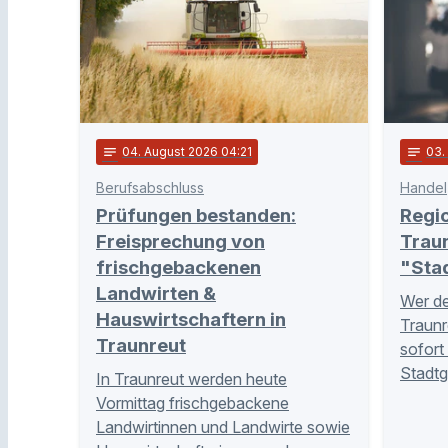
notes
04
. August 2026 04:21
notes
03
Berufsabschluss
Handel
Prüfungen bestanden:
Regio
Freisprechung von
Traun
frischgebackenen
"Sta
Landwirten &
Wer de
Hauswirtschaftern in
Traunr
Traunreut
sofort
Stadtg
In Traunreut werden heute
Vormittag frischgebackene
Landwirtinnen und Landwirte sowie