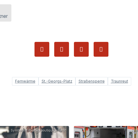
tner
Fernwärme
St.-Georgs-Platz
Straßensperre
Traunreut
Symbolbild Pixabay/boutiquegirlish21
Symb