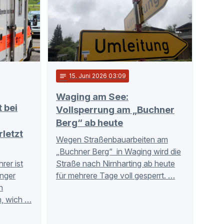
notes
15
. Juni 2026 03:09
Waging am See:
 bei
Vollsperrung am „Buchner
Berg“ ab heute
letzt
Wegen Straßenbauarbeiten am
„Buchner Berg“ in Waging wird die
rer ist
Straße nach Nirnharting ab heute
nger
für mehrere Tage voll gesperrt. …
n
n, wich …