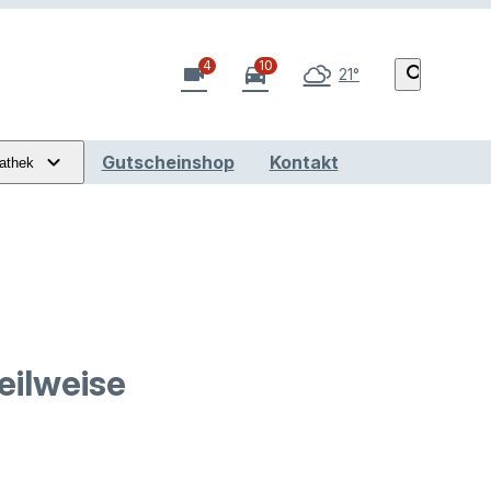
4
10
videocam
directions_car
search
21°
Gutscheinshop
Kontakt
athek
eilweise