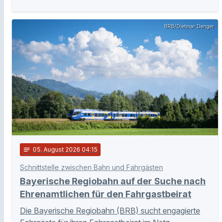
BRB/Dietmar Denger
notes
05
. August 2026 04:15
Schnittstelle zwischen Bahn und Fahrgästen
Bayerische Regiobahn auf der Suche nach
Ehrenamtlichen für den Fahrgastbeirat
Die Bayerische Regiobahn (BRB) sucht engagierte