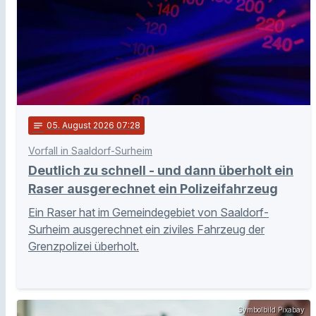
notes
05
. August 2026 07:28
Vorfall in Saaldorf-Surheim
Deutlich zu schnell - und dann überholt ein
Raser ausgerechnet ein Polizeifahrzeug
Ein Raser hat im Gemeindegebiet von Saaldorf-
Surheim ausgerechnet ein ziviles Fahrzeug der
Grenzpolizei überholt.
Symbolbild Pixabay