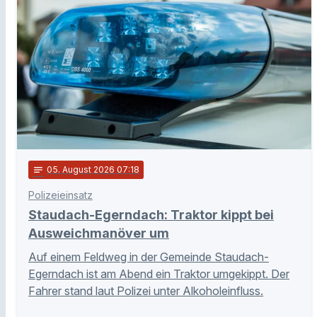
notes
05
. August 2026 07:18
Polizeieinsatz
Staudach-Egerndach: Traktor kippt bei
Ausweichmanöver um
Auf einem Feldweg in der Gemeinde Staudach-
Egerndach ist am Abend ein Traktor umgekippt. Der
Fahrer stand laut Polizei unter Alkoholeinfluss.