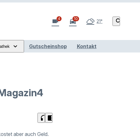
4
10
videocam
directions_car
search
21°
Gutscheinshop
Kontakt
athek
 Magazin4
headphones
chrome_reader_mode
kostet aber auch Geld.