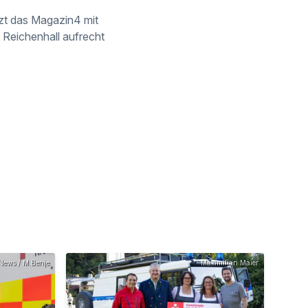
tzt das Magazin4 mit
 Reichenhall aufrecht
News / M.Benje
Maximilian Maier