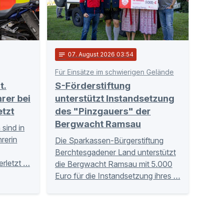
notes
07
. August 2026 03:54
Für Einsätze im schwierigen Gelände
t.
S-Förderstiftung
rer bei
unterstützt Instandsetzung
etzt
des "Pinzgauers" der
Bergwacht Ramsau
sind in
rerin
Die Sparkassen-Bürgerstiftung
Berchtesgadener Land unterstützt
erletzt …
die Bergwacht Ramsau mit 5.000
Euro für die Instandsetzung ihres …