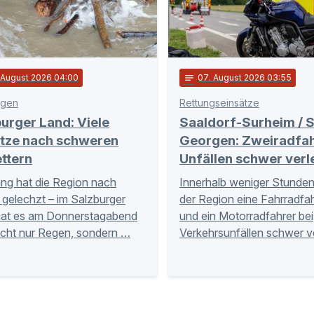
. August 2026 04:00
notes
07
. August 2026 03:55
egen
Rettungseinsätze
urger Land: Viele
Saaldorf-Surheim / S
ätze nach schweren
Georgen: Zweiradfah
ttern
Unfällen schwer verl
ng hat die Region nach
Innerhalb weniger Stunden 
gelechzt – im Salzburger
der Region eine Fahrradfah
hat es am Donnerstagabend
und ein Motorradfahrer bei
icht nur Regen, sondern …
Verkehrsunfällen schwer v