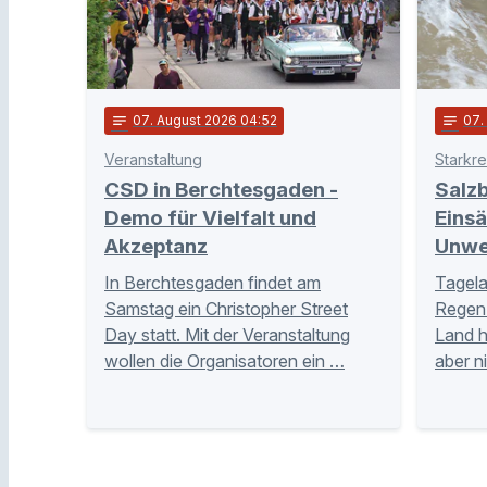
notes
07
. August 2026 04:52
notes
07
Veranstaltung
Starkr
CSD in Berchtesgaden -
Salzb
Demo für Vielfalt und
Eins
Akzeptanz
Unwe
In Berchtesgaden findet am
Tagela
Samstag ein Christopher Street
Regen 
Day statt. Mit der Veranstaltung
Land 
wollen die Organisatoren ein …
aber n