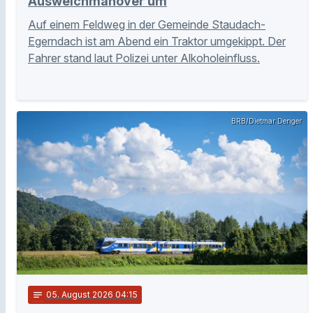
Ausweichmanöver um
Auf einem Feldweg in der Gemeinde Staudach-
Egerndach ist am Abend ein Traktor umgekippt. Der
Fahrer stand laut Polizei unter Alkoholeinfluss.
BRB/Dietmar Denger
notes
05
. August 2026 04:15