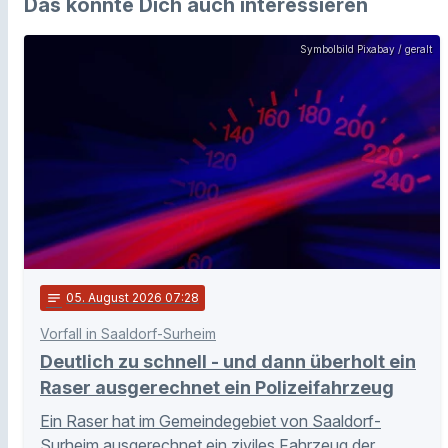
Das könnte Dich auch interessieren
Symbolbild Pixabay / geralt
notes
05
. August 2026 07:28
Vorfall in Saaldorf-Surheim
Deutlich zu schnell - und dann überholt ein
Raser ausgerechnet ein Polizeifahrzeug
Ein Raser hat im Gemeindegebiet von Saaldorf-
Surheim ausgerechnet ein ziviles Fahrzeug der