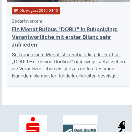
notes
05
. August 2026 04:10
Bedarfsverkehr
Ein Monat Rufbus "DORLI" in Ruhpolding:
Verantwortliche mit erster Bilanz sehr
zufrieden
Seit rund einem Monat ist in Ruhpolding der Rufbus
„DORLI – die kleine Dorflinie“ unterwegs. Jetzt ziehen
die Verantwortlichen ein stolzes erstes Resümee:
Nachdem die meisten Kinderkrankheiten beseitigt …