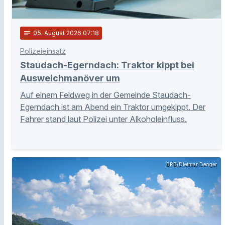
notes
05
. August 2026 07:18
Polizeieinsatz
Staudach-Egerndach: Traktor kippt bei
Ausweichmanöver um
Auf einem Feldweg in der Gemeinde Staudach-
Egerndach ist am Abend ein Traktor umgekippt. Der
Fahrer stand laut Polizei unter Alkoholeinfluss.
BRB/Dietmar Denger