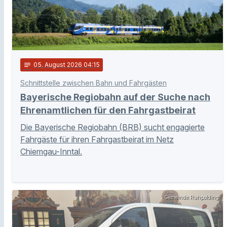
notes
05
. August 2026 04:15
Schnittstelle zwischen Bahn und Fahrgästen
Bayerische Regiobahn auf der Suche nach
Ehrenamtlichen für den Fahrgastbeirat
Die Bayerische Regiobahn (BRB) sucht engagierte
Fahrgäste für ihren Fahrgastbeirat im Netz
Chiemgau-Inntal.
Gemeinde Ruhpolding