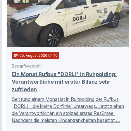
notes
05
. August 2026 04:10
Bedarfsverkehr
Ein Monat Rufbus "DORLI" in Ruhpolding:
Verantwortliche mit erster Bilanz sehr
zufrieden
Seit rund einem Monat ist in Ruhpolding der Rufbus
„DORLI – die kleine Dorflinie“ unterwegs. Jetzt ziehen
die Verantwortlichen ein stolzes erstes Resümee:
Nachdem die meisten Kinderkrankheiten beseitigt …