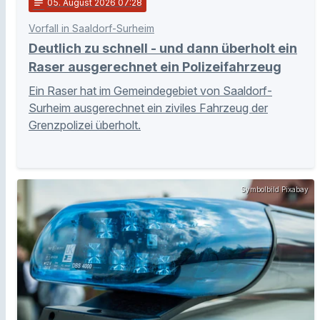
notes
05
. August 2026 07:28
Vorfall in Saaldorf-Surheim
Deutlich zu schnell - und dann überholt ein
Raser ausgerechnet ein Polizeifahrzeug
Ein Raser hat im Gemeindegebiet von Saaldorf-
Surheim ausgerechnet ein ziviles Fahrzeug der
Grenzpolizei überholt.
Symbolbild Pixabay