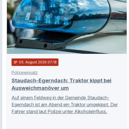
notes
05
. August 2026 07:18
Polizeieinsatz
Staudach-Egerndach: Traktor kippt bei
Ausweichmanöver um
Auf einem Feldweg in der Gemeinde Staudach-
Egerndach ist am Abend ein Traktor umgekippt. Der
Fahrer stand laut Polizei unter Alkoholeinfluss.