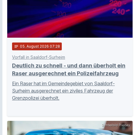
notes
05
. August 2026 07:28
Vorfall in Saaldorf-Surheim
Deutlich zu schnell - und dann überholt ein
Raser ausgerechnet ein Polizeifahrzeug
Ein Raser hat im Gemeindegebiet von Saaldorf-
Surheim ausgerechnet ein ziviles Fahrzeug der
Grenzpolizei überholt.
Symbolbild Pixabay