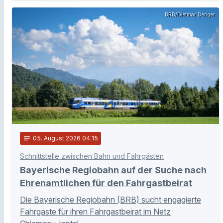
BRB/Dietmar Denger
notes
05
. August 2026 04:15
Schnittstelle zwischen Bahn und Fahrgästen
Bayerische Regiobahn auf der Suche nach
Ehrenamtlichen für den Fahrgastbeirat
Die Bayerische Regiobahn (BRB) sucht engagierte
Fahrgäste für ihren Fahrgastbeirat im Netz