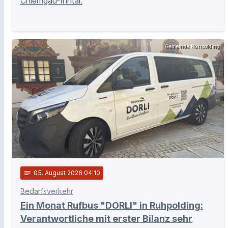
Chiemgau-Inntal.
Gemeinde Ruhpolding
notes
05
. August 2026 04:10
Bedarfsverkehr
Ein Monat Rufbus "DORLI" in Ruhpolding:
Verantwortliche mit erster Bilanz sehr