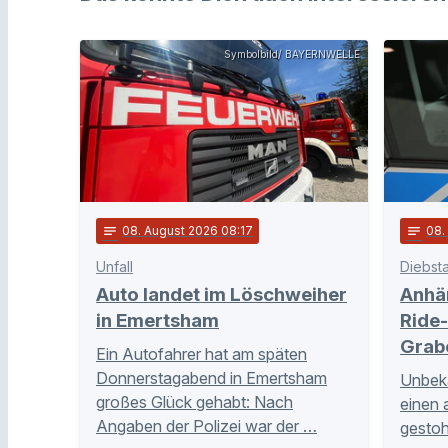
Symbolbild/ BAYERNWELLE
notes
08
. August 2026 08:17
notes
08
Unfall
Diebsta
Auto landet im Löschweiher
Anhä
in Emertsham
Ride-
Grab
Ein Autofahrer hat am späten
Donnerstagabend in Emertsham
Unbeka
großes Glück gehabt: Nach
einen 
Angaben der Polizei war der …
gestoh