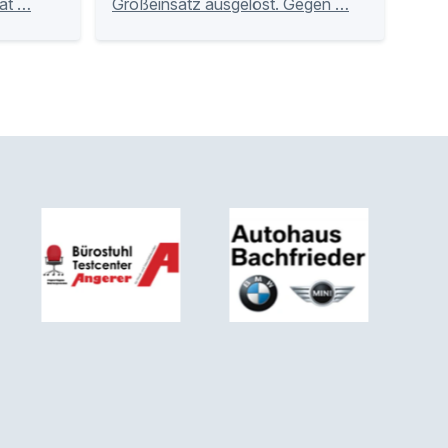
Tat …
Großeinsatz ausgelöst. Gegen …