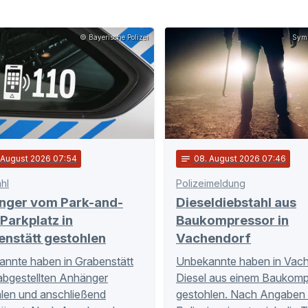
© Bayerische Polizei
Symb
. August 2026 07:54
notes
08
. August 2026 07:46
hl
Polizeimeldung
nger vom Park-and-
Dieseldiebstahl aus
Parkplatz in
Baukompressor in
enstätt gestohlen
Vachendorf
nnte haben in Grabenstätt
Unbekannte haben in Vac
abgestellten Anhänger
Diesel aus einem Baukomp
len und anschließend
gestohlen. Nach Angaben 