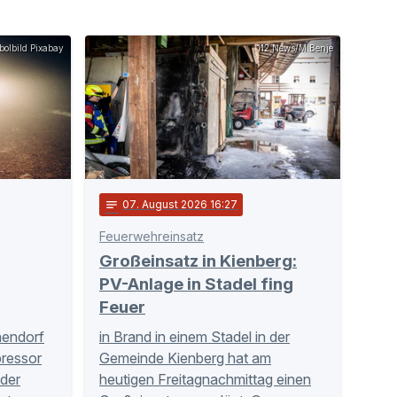
olbild Pixabay
112 News/M.Benje
notes
07
. August 2026 16:27
Feuerwehreinsatz
Großeinsatz in Kienberg:
PV-Anlage in Stadel fing
Feuer
hendorf
in Brand in einem Stadel in der
ressor
Gemeinde Kienberg hat am
der
heutigen Freitagnachmittag einen