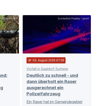
hr Oberwössen
Symbolbild Pixabay / geralt
notes
05
. August 2026 07:28
Vorfall in Saaldorf-Surheim
and:
Deutlich zu schnell - und
dann überholt ein Raser
ig
ausgerechnet ein
Polizeifahrzeug
Ein Raser hat im Gemeindegebiet