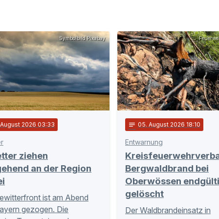
Symbolbild Pixabay
Feuerwe
. August 2026 03:33
notes
05
. August 2026 18:10
er
Entwarnung
tter ziehen
Kreisfeuerwehrverb
gehend an der Region
Bergwaldbrand bei
ei
Oberwössen endgült
gelöscht
ewitterfront ist am Abend
ayern gezogen. Die
Der Waldbrandeinsatz in