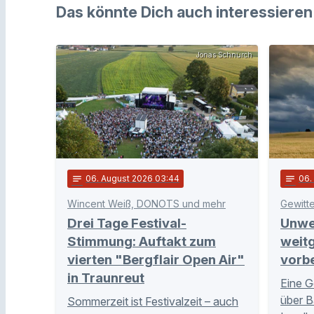
Das könnte Dich auch interessieren
Jonas Schnürch
notes
06
. August 2026 03:44
notes
06
Wincent Weiß, DONOTS und mehr
Gewitt
Drei Tage Festival-
Unwe
Stimmung: Auftakt zum
weit
vierten "Bergflair Open Air"
vorb
in Traunreut
Eine G
über B
Sommerzeit ist Festivalzeit – auch