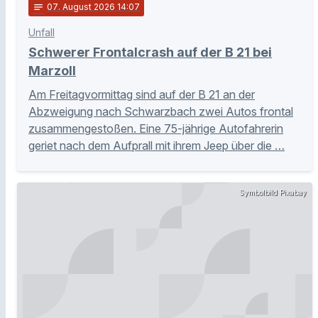
notes
07
. August 2026 14:07
Unfall
Schwerer Frontalcrash auf der B 21 bei
Marzoll
Am Freitagvormittag sind auf der B 21 an der
Abzweigung nach Schwarzbach zwei Autos frontal
zusammengestoßen. Eine 75-jährige Autofahrerin
geriet nach dem Aufprall mit ihrem Jeep über die …
Symbolbild Pixabay