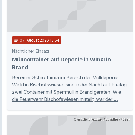
notes
07
. August 2026 13:54
Nächtlicher Einsatz
Müllcontainer auf Deponie in Winkl in
Brand
Bei einer Schrottfirma im Bereich der Mülldeponie
Winkl in Bischofswiesen sind in der Nacht auf Freitag
zwei Container mit Sperrmüll in Brand geraten. Wie
die Feuerwehr Bischofswiesen mitteilt, war der …
Symbolbild Pixabay / davidlee 770924