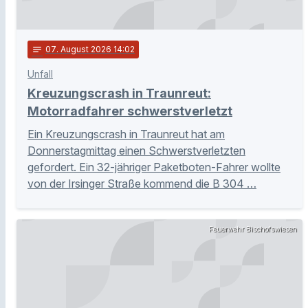
notes
07
. August 2026 14:02
Unfall
Kreuzungscrash in Traunreut:
Motorradfahrer schwerstverletzt
Ein Kreuzungscrash in Traunreut hat am
Donnerstagmittag einen Schwerstverletzten
gefordert. Ein 32-jähriger Paketboten-Fahrer wollte
von der Irsinger Straße kommend die B 304 …
Feuerwehr Bischofswiesen