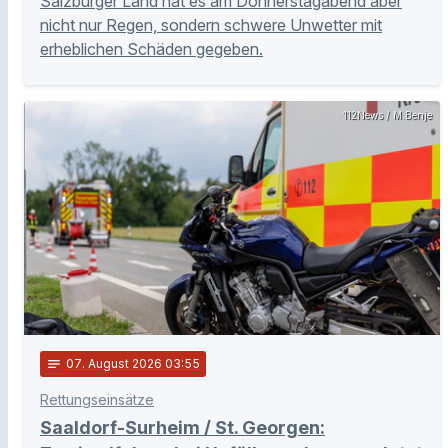
Salzburger Land hat es am Donnerstagabend aber
nicht nur Regen, sondern schwere Unwetter mit
erheblichen Schäden gegeben.
112News / M.Benje
notes
07
. August 2026 03:55
Rettungseinsätze
Saaldorf-Surheim / St. Georgen: