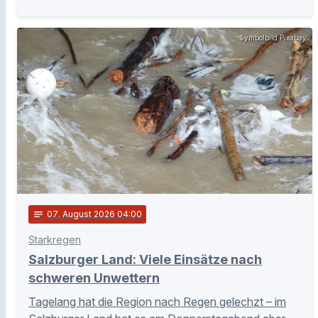
Symbolbild Pixabay
notes
07
. August 2026 04:00
Starkregen
Salzburger Land: Viele Einsätze nach
schweren Unwettern
Tagelang hat die Region nach Regen gelechzt – im