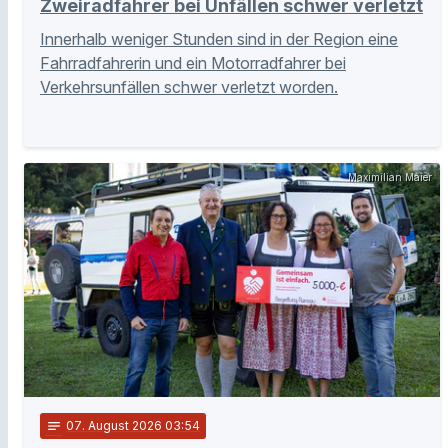
Zweiradfahrer bei Unfällen schwer verletzt
Innerhalb weniger Stunden sind in der Region eine
Fahrradfahrerin und ein Motorradfahrer bei
Verkehrsunfällen schwer verletzt worden.
Maximilian Maier
notes
07
. August 2026 03:54