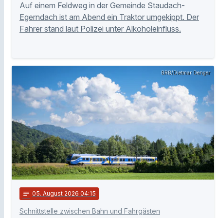
Auf einem Feldweg in der Gemeinde Staudach-
Egerndach ist am Abend ein Traktor umgekippt. Der
Fahrer stand laut Polizei unter Alkoholeinfluss.
BRB/Dietmar Denger
notes
05
. August 2026 04:15
Schnittstelle zwischen Bahn und Fahrgästen