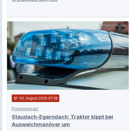
Symbolbild Pixabay
notes
05
. August 2026 07:18
Polizeieinsatz
Staudach-Egerndach: Traktor kippt bei
Ausweichmanöver um