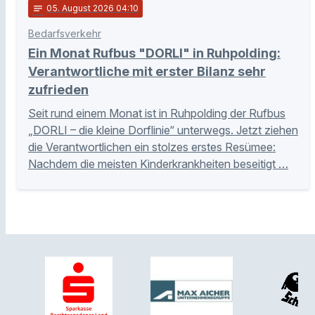
notes
05
. August 2026 04:10
Bedarfsverkehr
Ein Monat Rufbus "DORLI" in Ruhpolding:
Verantwortliche mit erster Bilanz sehr
zufrieden
Seit rund einem Monat ist in Ruhpolding der Rufbus
„DORLI – die kleine Dorflinie“ unterwegs. Jetzt ziehen
die Verantwortlichen ein stolzes erstes Resümee:
Nachdem die meisten Kinderkrankheiten beseitigt …