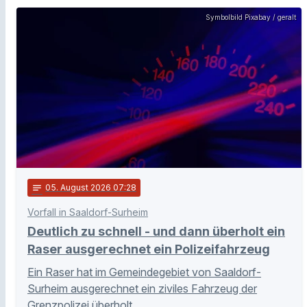
Symbolbild Pixabay / geralt
notes
05
. August 2026 07:28
Vorfall in Saaldorf-Surheim
Deutlich zu schnell - und dann überholt ein
Raser ausgerechnet ein Polizeifahrzeug
Ein Raser hat im Gemeindegebiet von Saaldorf-
Surheim ausgerechnet ein ziviles Fahrzeug der
Grenzpolizei überholt.