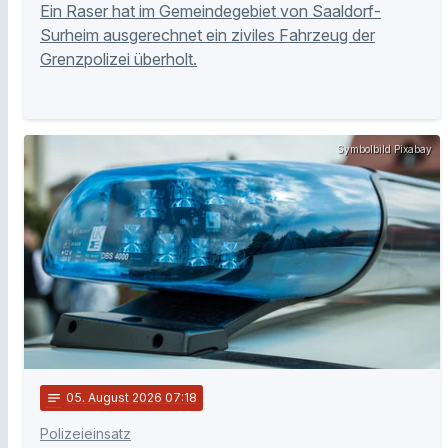
Ein Raser hat im Gemeindegebiet von Saaldorf-
Surheim ausgerechnet ein ziviles Fahrzeug der
Grenzpolizei überholt.
Symbolbild Pixabay
notes
05
. August 2026 07:18
Polizeieinsatz