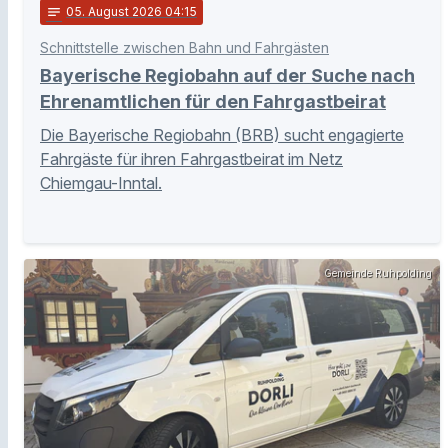
notes
05
. August 2026 04:15
Schnittstelle zwischen Bahn und Fahrgästen
Bayerische Regiobahn auf der Suche nach
Ehrenamtlichen für den Fahrgastbeirat
Die Bayerische Regiobahn (BRB) sucht engagierte
Fahrgäste für ihren Fahrgastbeirat im Netz
Chiemgau-Inntal.
Gemeinde Ruhpolding