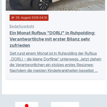
notes
05
. August 2026 04:10
Bedarfsverkehr
Ein Monat Rufbus "DORLI" in Ruhpolding:
Verantwortliche mit erster Bilanz sehr
zufrieden
Seit rund einem Monat ist in Ruhpolding der Rufbus
„DORLI – die kleine Dorflinie“ unterwegs. Jetzt ziehen
die Verantwortlichen ein stolzes erstes Resümee:
Nachdem die meisten Kinderkrankheiten beseitigt …