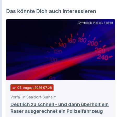
Das könnte Dich auch interessieren
Symbolbild Pixabay / geralt
notes
05
. August 2026 07:28
Vorfall in Saaldorf-Surheim
Deutlich zu schnell - und dann überholt ein
Raser ausgerechnet ein Polizeifahrzeug