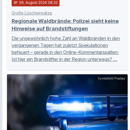
notes
06
. August 2026 08:32
Große Löscheinsätze
Regionale Waldbrände: Polizei sieht keine
Hinweise auf Brandstiftungen
Die ungewöhnlich hohe Zahl an Waldbränden in den
vergangenen Tagen hat zuletzt Spekulationen
befeuert – gerade in den Online-Kommentarspalten:
Ist hier ein Brandstifter in der Region unterwegs? …
Symbolbild Pixabay