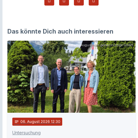
Das könnte Dich auch interessieren
Augustinum gemeinnützige GmbH
notes
06
. August 2026 12:30
Untersuchung