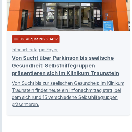
notes
06
. August 2026 04:12
Infonachmittag im Foyer
Von Sucht über Parkinson bis seelische
Gesundheit: Selbsthilfegruppen
präsentieren sich im Klinikum Traunstein
Von Sucht bis zur seelischen Gesundheit: Im Klinikum
Traunstein findet heute ein Infonachmittag statt, bei
dem sich rund 15 verschiedene Selbsthilfegruppen
präsentieren.