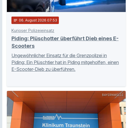
notes
06
. August 2026 07:53
Kurioser Polizeieinsatz
Piding: Plüschotter überführt Dieb eines E-
Scooters
Ungewöhnlicher Einsatz für die Grenzpolizei in
Piding: Ein Plüschtier hat in Piding mitgeholfen, einen
E-Scooter-Dieb zu überführen.
BAYERNWELLE