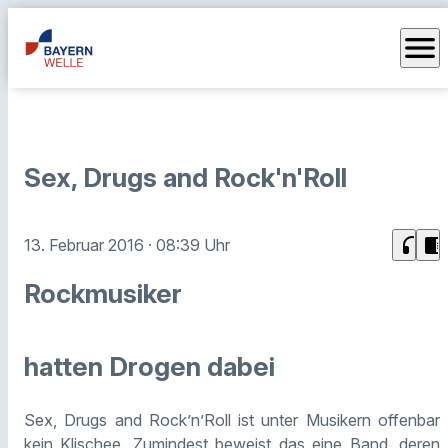
menu
Sex, Drugs and Rock'n'Roll
headphones
chrome_reader_mode
13. Februar 2016
· 08:39 Uhr
Rockmusiker
hatten Drogen dabei
Sex, Drugs and Rock’n’Roll ist unter Musikern offenbar
kein Klischee. Zumindest beweist das eine Band, deren