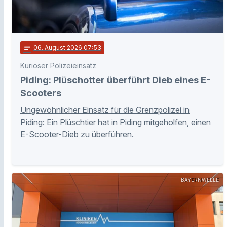
notes
06
. August 2026 07:53
Kurioser Polizeieinsatz
Piding: Plüschotter überführt Dieb eines E-
Scooters
Ungewöhnlicher Einsatz für die Grenzpolizei in
Piding: Ein Plüschtier hat in Piding mitgeholfen, einen
E-Scooter-Dieb zu überführen.
BAYERNWELLE