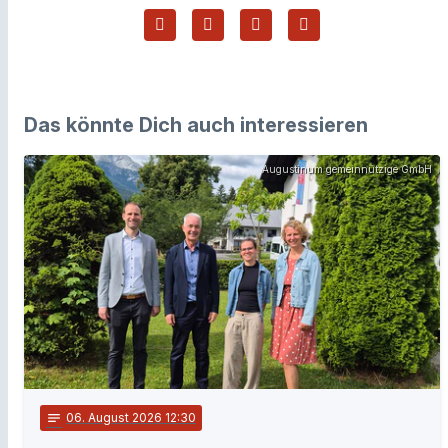
Das könnte Dich auch interessieren
Augustinum gemeinnützige GmbH
notes
06
. August 2026 12:30