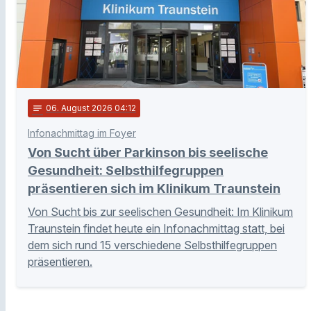
notes
06
. August 2026 04:12
Infonachmittag im Foyer
Von Sucht über Parkinson bis seelische
Gesundheit: Selbsthilfegruppen
präsentieren sich im Klinikum Traunstein
Von Sucht bis zur seelischen Gesundheit: Im Klinikum
Traunstein findet heute ein Infonachmittag statt, bei
dem sich rund 15 verschiedene Selbsthilfegruppen
präsentieren.