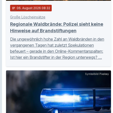
notes
06
. August 2026 08:32
Große Löscheinsätze
Regionale Waldbrände: Polizei sieht keine
Hinweise auf Brandstiftungen
Die ungewöhnlich hohe Zahl an Waldbränden in den
vergangenen Tagen hat zuletzt Spekulationen
befeuert – gerade in den Online-Kommentarspalten:
Ist hier ein Brandstifter in der Region unterwegs? …
Symbolbild Pixabay