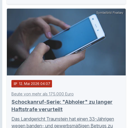
Symbolbild Pixabay
notes
12
. Mai 2026 04:07
Beute von mehr als 175.000 Euro
Schockanruf-Serie: "Abholer" zu langer
Haftstrafe verurteilt
Das Landgericht Traunstein hat einen 33-Jährigen
wegen banden- und gewerbsmäßigen Betrugs zu