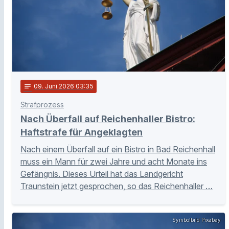
notes
09
. Juni 2026 03:35
Strafprozess
Nach Überfall auf Reichenhaller Bistro:
Haftstrafe für Angeklagten
Nach einem Überfall auf ein Bistro in Bad Reichenhall
muss ein Mann für zwei Jahre und acht Monate ins
Gefängnis. Dieses Urteil hat das Landgericht
Traunstein jetzt gesprochen, so das Reichenhaller …
Symbolbild Pixabay