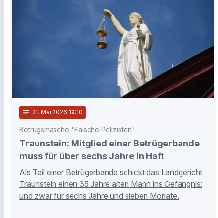
notes
21
. Mai 2026 19:10
Betrugsmasche "Falsche Polizisten"
Traunstein: Mitglied einer Betrügerbande
muss für über sechs Jahre in Haft
Als Teil einer Betrügerbande schickt das Landgericht
Traunstein einen 35 Jahre alten Mann ins Gefängnis:
und zwar für sechs Jahre und sieben Monate.