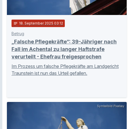
notes
18
. September 2025 03:12
Betrug
„Falsche Pflegekräfte“: 39-Jähriger nach
Fall im Achental zu langer Haftstrafe
verurteilt - Ehefrau freigesprochen
Im Prozess um falsche Pflegekräfte am Landgericht
Traunstein ist nun das Urteil gefallen.
Symbolbild Pixabay