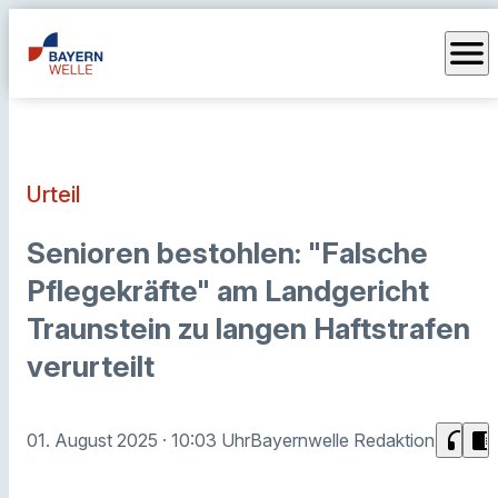
menu
Urteil
Senioren bestohlen: "Falsche
Pflegekräfte" am Landgericht
Traunstein zu langen Haftstrafen
verurteilt
headphones
chrome_reader_mode
01. August 2025
· 10:03 Uhr
Bayernwelle Redaktion